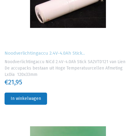
Noodverlichtingaccu 2.4V-4.0Ah Stick...
Noodverlichtingaccu NiCd 2.4V-4.0Ah Stick SA2VTD121 van Lien
De accupacks bestaan uit Hoge Temperatuurcellen Afmeting
LxDia 120x33mm
€21,95
In winkelwagen