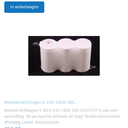
In winkelwagen
Noodverlichtingaccu 3.6V-1.8Ah SBS...
Noodverlichtingaccu NiCd 3.6V-1.8Ah SBS SA3VTCS113 van Lien
aansluiting De accupacks bestaan uit Hoge Temperatuurcellen
Afmeting LxBxH 69x23x43mm