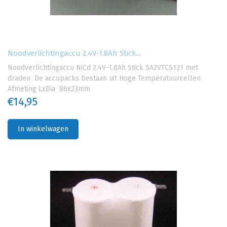
Noodverlichtingaccu 2.4V-1.8Ah Stick...
Noodverlichtingaccu NiCd 2.4V-1.8Ah Stick SA2VTCS121 met
draden De accupacks bestaan uit Hoge Temperatuurcellen
Afmeting LxDia 86x23mm
€14,95
In winkelwagen