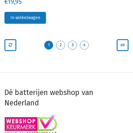
€19,95
In winkelwagen
1
2
3
4
Dé batterijen webshop van
Nederland