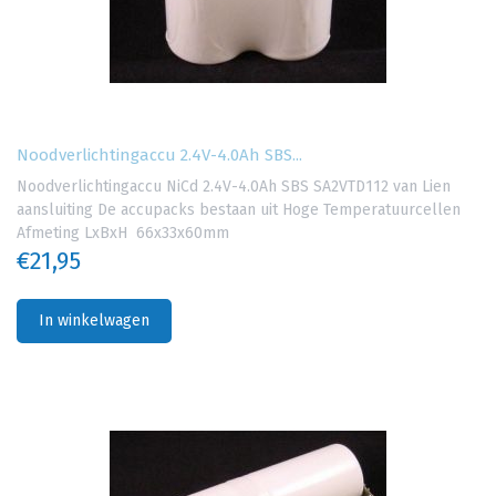
Noodverlichtingaccu 2.4V-4.0Ah SBS...
Noodverlichtingaccu NiCd 2.4V-4.0Ah SBS SA2VTD112 van Lien
aansluiting De accupacks bestaan uit Hoge Temperatuurcellen
Afmeting LxBxH 66x33x60mm
€21,95
In winkelwagen