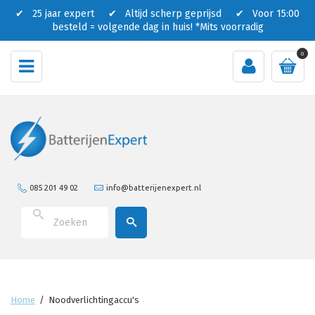
✔ 25 jaar expert ✔ Altijd scherp geprijsd ✔ Voor 15:00
besteld = volgende dag in huis!
*Mits voorradig
0
085 201 49 02
info@batterijenexpert.nl
Home
/
Noodverlichtingaccu's