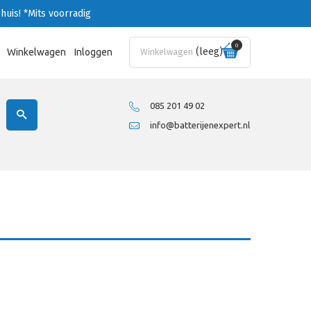
huis!
*Mits voorradig
0
(leeg)
Winkelwagen
Inloggen
Winkelwagen
085 201 49 02
info@batterijenexpert.nl