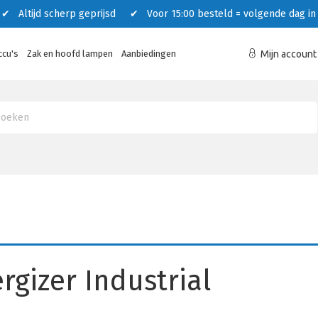
 Altijd scherp geprijsd ✔ Voor 15:00 besteld = volgende dag in 
ccu's
Zak en hoofd lampen
Aanbiedingen
Mijn account
rgizer Industrial