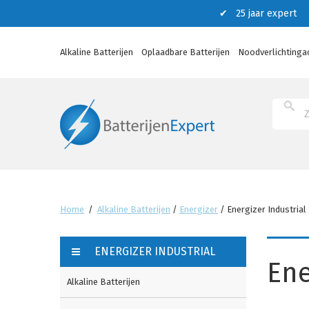
✔ 25 jaar expert ✔
Alkaline Batterijen
Oplaadbare Batterijen
Noodverlichtinga
Home
/
Alkaline Batterijen
/
Energizer
/
Energizer Industrial
ENERGIZER INDUSTRIAL
Ene
Alkaline Batterijen