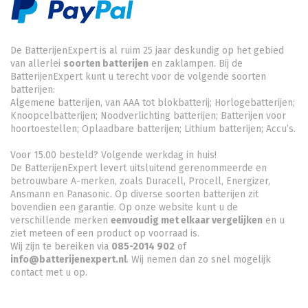
De BatterijenExpert is al ruim 25 jaar deskundig op het gebied
van allerlei
soorten batterijen
en zaklampen. Bij de
BatterijenExpert kunt u terecht voor de volgende soorten
batterijen:
Algemene batterijen, van AAA tot blokbatterij; Horlogebatterijen;
Knoopcelbatterijen;
Noodverlichting batterijen
; Batterijen voor
hoortoestellen; Oplaadbare batterijen; Lithium batterijen; Accu’s.
Voor 15.00 besteld? Volgende werkdag in huis!
De BatterijenExpert levert uitsluitend gerenommeerde en
betrouwbare A-merken, zoals Duracell, Procell, Energizer,
Ansmann en Panasonic. Op diverse soorten batterijen zit
bovendien een garantie. Op onze website kunt u de
verschillende merken
eenvoudig met elkaar vergelijken
en u
ziet meteen of een product op voorraad is.
Wij zijn te bereiken via
085-2014 902
of
info@batterijenexpert.nl
. Wij nemen dan zo snel mogelijk
contact met u op.