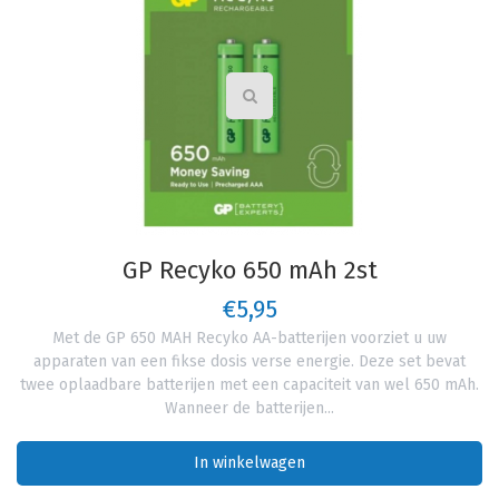
Varta C LR14 Longlife power
€4,50
t
In winkelwagen
Ah.