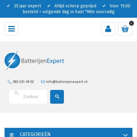
✔ 25 jaar expert ✔ Altijd scherp geprijsd ✔ Voor 15:00
besteld = volgende dag in huis!
*Mits voorradig
0
085 201 49 02
info@batterijenexpert.nl
CATEGORIEËN