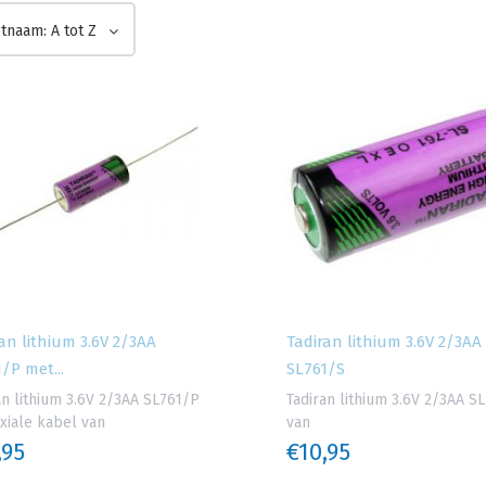
tnaam: A tot Z
an lithium 3.6V 2/3AA
Tadiran lithium 3.6V 2/3AA
/P met...
SL761/S
an lithium 3.6V 2/3AA SL761/P
Tadiran lithium 3.6V 2/3AA S
xiale kabel van
van
,95
€10,95