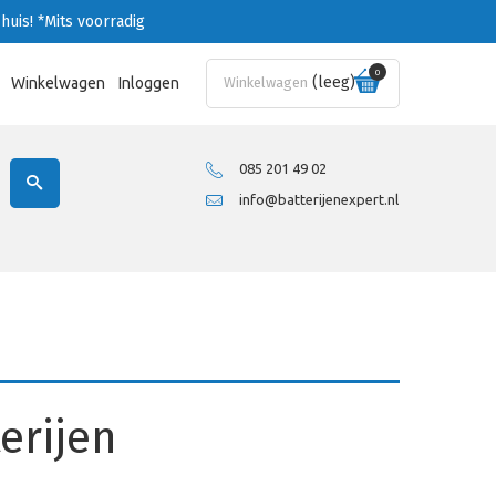
huis!
*Mits voorradig
0
(leeg)
Winkelwagen
Inloggen
Winkelwagen
085 201 49 02
info@batterijenexpert.nl
terijen