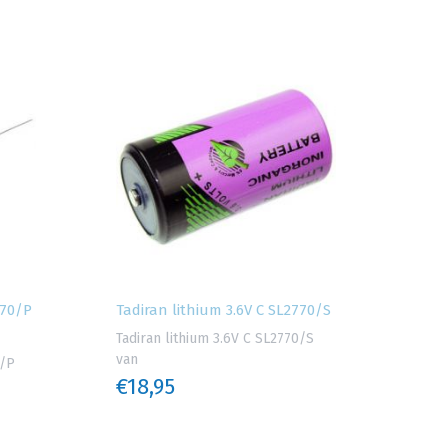
770/P
Tadiran lithium 3.6V C SL2770/S
Tadiran lithium 3.6V C SL2770/S
van
0/P
€18,95