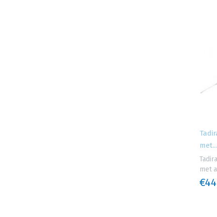
Tadir
met...
Tadir
met a
€44