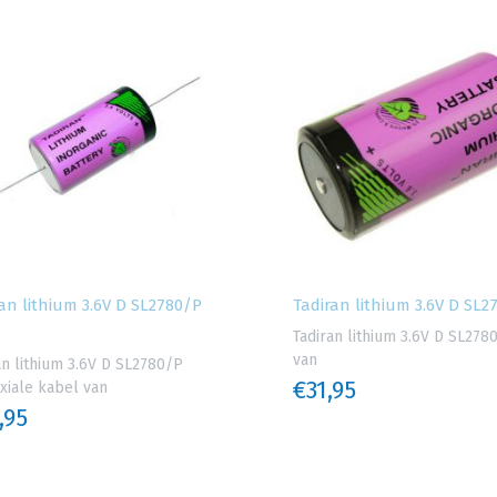
an lithium 3.6V D SL2780/P
Tadiran lithium 3.6V D SL2
Tadiran lithium 3.6V D SL278
van
an lithium 3.6V D SL2780/P
€31,95
xiale kabel van
,95