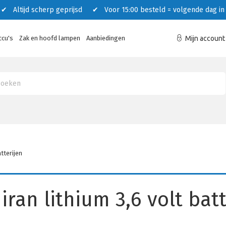
 Altijd scherp geprijsd ✔ Voor 15:00 besteld = volgende dag in 
ccu's
Zak en hoofd lampen
Aanbiedingen
Mijn account
atterijen
iran lithium 3,6 volt bat