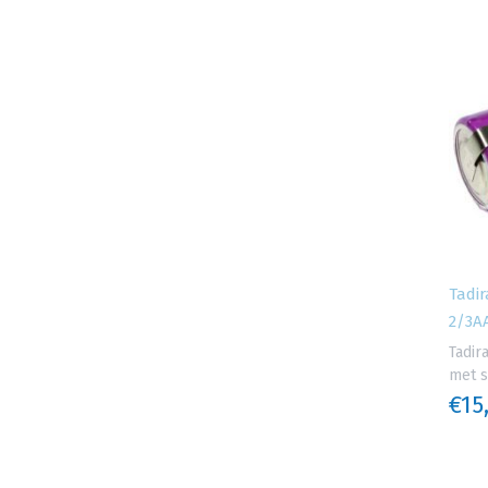
Tadir
2/3AA
Tadir
met s
€15