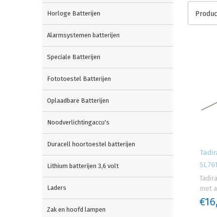
Horloge Batterijen
Produc
Alarmsystemen batterijen
Speciale Batterijen
Fototoestel Batterijen
Oplaadbare Batterijen
Noodverlichtingaccu's
Duracell hoortoestel batterijen
Tadir
SL761
Lithium batterijen 3,6 volt
Tadir
Laders
met a
€16
Zak en hoofd lampen