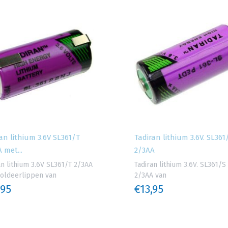
an lithium 3.6V SL361/T
Tadiran lithium 3.6V. SL361
 met...
2/3AA
an lithium 3.6V SL361/T 2/3AA
Tadiran lithium 3.6V. SL361/S
oldeerlippen van
2/3AA van
,95
€13,95