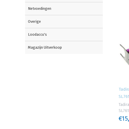
Netvoedingen
Overige
Loodaccu's
Magazijn Uitverkoop
Tadir
SL761
Tadir
SL761
€15