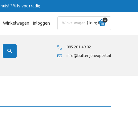
huis!
*Mits voorradig
0
(leeg)
Winkelwagen
Inloggen
Winkelwagen
085 201 49 02
info@batterijenexpert.nl