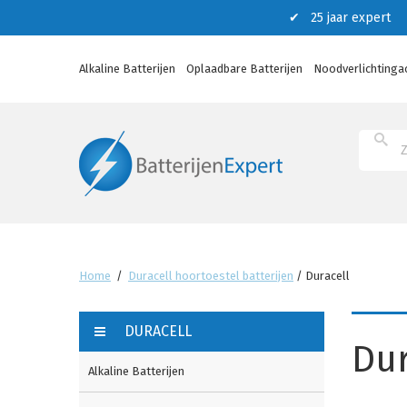
✔ 25 jaar expert ✔
Alkaline Batterijen
Oplaadbare Batterijen
Noodverlichtinga
Home
/
Duracell hoortoestel batterijen
/
Duracell
DURACELL
Dur
Alkaline Batterijen