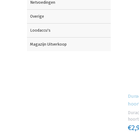
Netvoedingen
Overige
Loodaccu's
Magazijn Uitverkoop
Dura
hoort
Durac
hoort
€2,