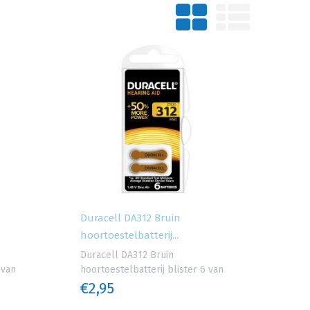
Duracell DA312 Bruin
hoortoestelbatterij...
Duracell DA312 Bruin
 van
hoortoestelbatterij blister 6 van
€2,95