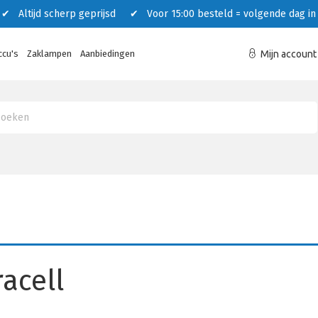
 Altijd scherp geprijsd ✔ Voor 15:00 besteld = volgende dag in 
ccu's
Zaklampen
Aanbiedingen
Mijn account
acell