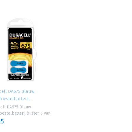
cell DA675 Blauw
oestelbatterij...
ell DA675 Blauw
oestelbatterij blister 6 van
95