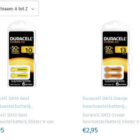
tnaam: A tot Z
cell DA10 Geel
Duracell DA13 Oranje
oestelbatterij...
hoortoestelbatterij...
ell DA10 Geel
Duracell DA13 Oranje
oestelbatterij blister 6 van
hoortoestelbatterij blister 6
95
€2,95