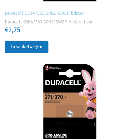
Duracell D364/363 SR621SWEP blister 1
Duracell D364/363 SR621SWEP blister 1 van
€2,75
In winkelwagen