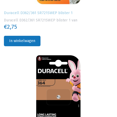
Duracell D362/361 SR721SWEP blister 1
Duracell D362/361 SR721SWEP blister 1 van
€2,75
In winkelwagen