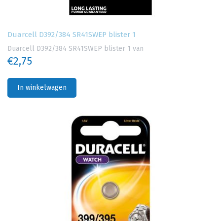
Duarcell D392/384 SR41SWEP blister 1
Duarcell D392/384 SR41SWEP blister 1 van
€2,75
In winkelwagen