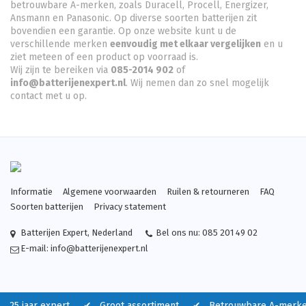
betrouwbare A-merken, zoals Duracell, Procell, Energizer,
Ansmann en Panasonic. Op diverse soorten batterijen zit
bovendien een garantie. Op onze website kunt u de
verschillende merken
eenvoudig met elkaar vergelijken
en u
ziet meteen of een product op voorraad is.
Wij zijn te bereiken via
085-2014 902
of
info@batterijenexpert.nl
. Wij nemen dan zo snel mogelijk
contact met u op.
Informatie
Algemene voorwaarden
Ruilen & retourneren
FAQ
Soorten batterijen
Privacy statement
Batterijen Expert
,
Nederland
Bel ons nu:
085 201 49 02
E-mail:
info@batterijenexpert.nl
 25 jaar expert ✔ Groot assortiment ✔ Betrouwbare A-merk