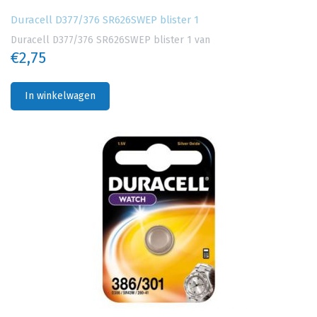
Duracell D377/376 SR626SWEP blister 1
Duracell D377/376 SR626SWEP blister 1 van
€2,75
In winkelwagen