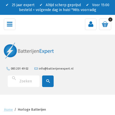
✔ 25 jaar expert ✔ Altijd scherp geprijsd ✔ Voor 15:00
besteld = volgende dag in huis!
*Mits voorradig
0
085 201 49 02
info@batterijenexpert.nl
Home
/
Horloge Batterijen