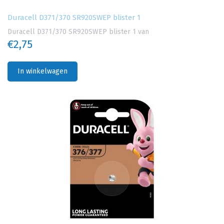
Duracell D371/370 SR920SWEP blister 1
Duracell D371/370 SR920SWEP blister 1 van
€2,75
In winkelwagen