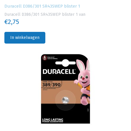
Duracell D386/301 SR43SWEP blister 1
Duracell D386/301 SR43SWEP blister 1 van
€2,75
In winkelwagen