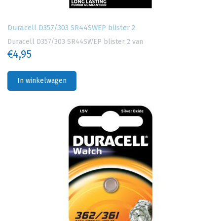
Duracell D357/303 SR44SWEP blister 2
Duracell D357/303 SR44SWEP blister 2 van
€4,95
In winkelwagen