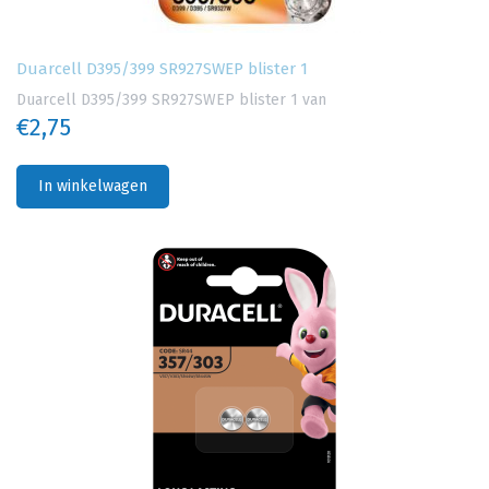
Duarcell D395/399 SR927SWEP blister 1
Duarcell D395/399 SR927SWEP blister 1 van
€2,75
In winkelwagen