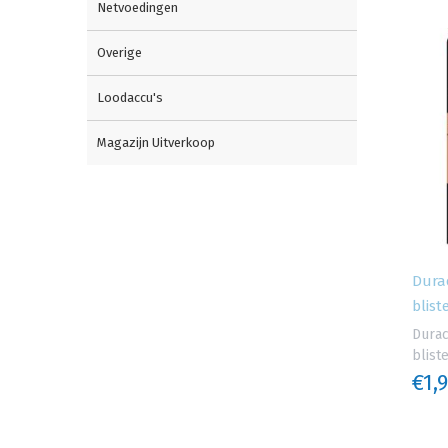
Netvoedingen
Overige
Loodaccu's
Magazijn Uitverkoop
Durac
blist
Durac
blist
€1,