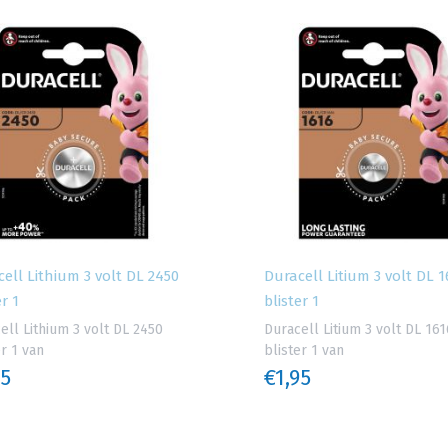
ell Lithium 3 volt DL 2450
Duracell Litium 3 volt DL 1
er 1
blister 1
ell Lithium 3 volt DL 2450
Duracell Litium 3 volt DL 161
er 1 van
blister 1 van
95
€1,95