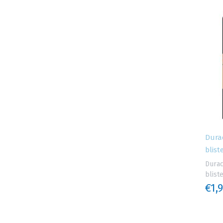
Durac
blist
Durac
blist
€1,