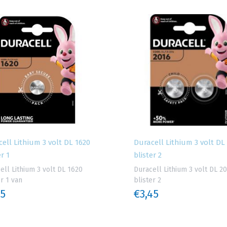
ell Lithium 3 volt DL 1620
Duracell Lithium 3 volt DL
er 1
blister 2
ell Lithium 3 volt DL 1620
Duracell Lithium 3 volt DL 2
er 1 van
blister 2
95
€3,45