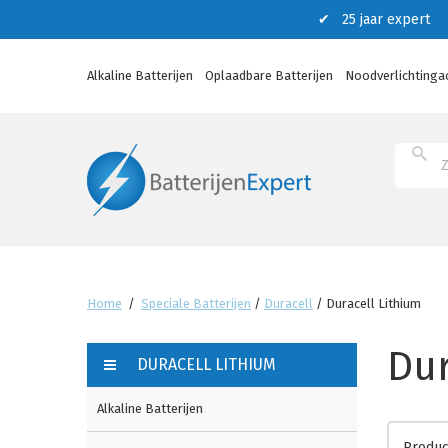
✔ 25 jaar expert ✔
Alkaline Batterijen
Oplaadbare Batterijen
Noodverlichtinga
Home
/
Speciale Batterijen
/
Duracell
/
Duracell Lithium
Dur
DURACELL LITHIUM
Alkaline Batterijen
Produc