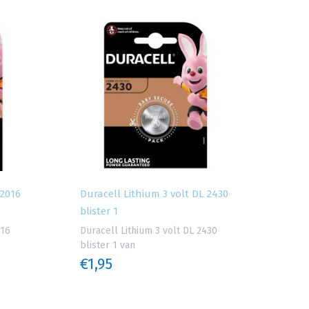
 2016
Duracell Lithium 3 volt DL 2430
blister 1
016
Duracell Lithium 3 volt DL 2430
blister 1 van
€1,95