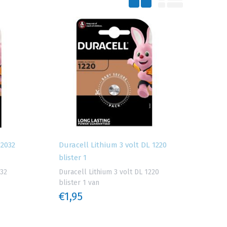
 2032
Duracell Lithium 3 volt DL 1220
blister 1
032
Duracell Lithium 3 volt DL 1220
blister 1 van
€1,95