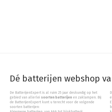
Dé batterijen webshop v
De BatterijenExpert is al ruim 25 jaar deskundig op het
D
gebied van allerlei
soorten batterijen
en zaklampen. Bij
e
de BatterijenExpert kunt u terecht voor de volgende
E
soorten batterijen:
b
Algemene batterijen, van AAA tot blokbatterij;
k