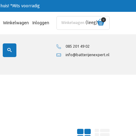
huis!
*Mits voorradig
0
(leeg)
Winkelwagen
Inloggen
Winkelwagen
085 201 49 02
info@batterijenexpert.nl