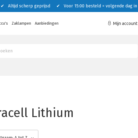
 Altijd scherp geprijsd ✔ Voor 15:00 besteld = volgende dag in 
ccu's
Zaklampen
Aanbiedingen
Mijn account
acell Lithium
tnaam: A tot Z