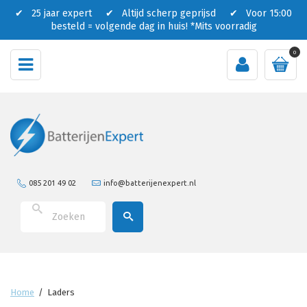
✔ 25 jaar expert ✔ Altijd scherp geprijsd ✔ Voor 15:00
besteld = volgende dag in huis!
*Mits voorradig
0
085 201 49 02
info@batterijenexpert.nl
Home
/
Laders