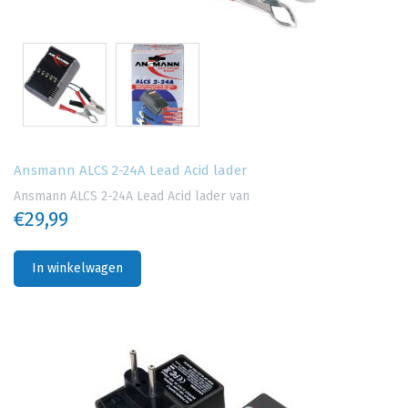
Ansmann ALCS 2-24A Lead Acid lader
Ansmann ALCS 2-24A Lead Acid lader van
€29,99
In winkelwagen