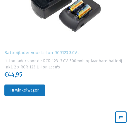
Batterijlader voor Li-Ion RCR123 3.0V...
Li-Ion lader voor de RCR 123 3.0V-500mAh oplaadbare batterij
Inkl. 2 x RCR 123 Li-Ion accu's
€44,95
In winkelwagen