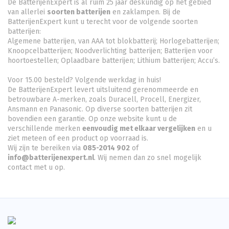
De BatterijenExpert is al ruim 25 jaar deskundig op het gebied
van allerlei
soorten batterijen
en zaklampen. Bij de
BatterijenExpert kunt u terecht voor de volgende soorten
batterijen:
Algemene batterijen, van AAA tot blokbatterij; Horlogebatterijen;
Knoopcelbatterijen;
Noodverlichting batterijen
; Batterijen voor
hoortoestellen; Oplaadbare batterijen; Lithium batterijen; Accu’s.
Voor 15.00 besteld? Volgende werkdag in huis!
De BatterijenExpert levert uitsluitend gerenommeerde en
betrouwbare A-merken, zoals Duracell, Procell, Energizer,
Ansmann en Panasonic. Op diverse soorten batterijen zit
bovendien een garantie. Op onze website kunt u de
verschillende merken
eenvoudig met elkaar vergelijken
en u
ziet meteen of een product op voorraad is.
Wij zijn te bereiken via
085-2014 902
of
info@batterijenexpert.nl
. Wij nemen dan zo snel mogelijk
contact met u op.