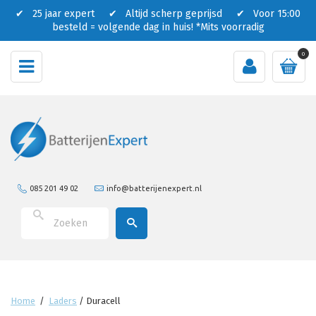
✔ 25 jaar expert ✔ Altijd scherp geprijsd ✔ Voor 15:00
besteld = volgende dag in huis!
*Mits voorradig
0
085 201 49 02
info@batterijenexpert.nl
Home
/
Laders
/
Duracell