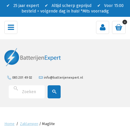
✔ 25 jaar expert ✔ Altijd scherp geprijsd ✔ Voor 15:00
besteld = volgende dag in huis!
*Mits voorradig
0
085 201 49 02
info@batterijenexpert.nl
Home
/
Zaklampen
/
Maglite