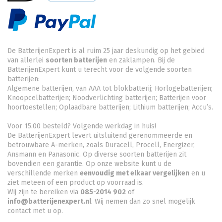
De BatterijenExpert is al ruim 25 jaar deskundig op het gebied
van allerlei
soorten batterijen
en zaklampen. Bij de
BatterijenExpert kunt u terecht voor de volgende soorten
batterijen:
Algemene batterijen, van AAA tot blokbatterij; Horlogebatterijen;
Knoopcelbatterijen;
Noodverlichting batterijen
; Batterijen voor
hoortoestellen; Oplaadbare batterijen; Lithium batterijen; Accu’s.
Voor 15.00 besteld? Volgende werkdag in huis!
De BatterijenExpert levert uitsluitend gerenommeerde en
betrouwbare A-merken, zoals Duracell, Procell, Energizer,
Ansmann en Panasonic. Op diverse soorten batterijen zit
bovendien een garantie. Op onze website kunt u de
verschillende merken
eenvoudig met elkaar vergelijken
en u
ziet meteen of een product op voorraad is.
Wij zijn te bereiken via
085-2014 902
of
info@batterijenexpert.nl
. Wij nemen dan zo snel mogelijk
contact met u op.