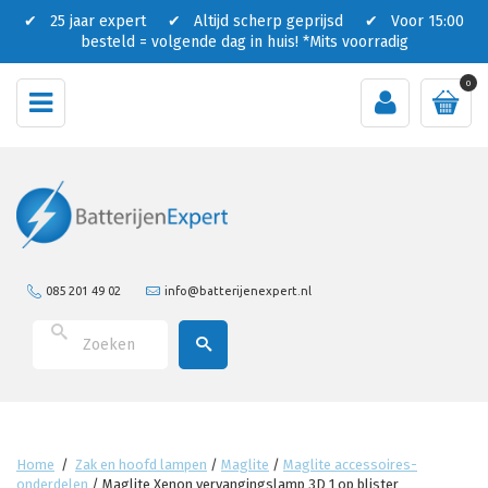
✔ 25 jaar expert ✔ Altijd scherp geprijsd ✔ Voor 15:00
besteld = volgende dag in huis!
*Mits voorradig
0
085 201 49 02
info@batterijenexpert.nl
Home
/
Zak en hoofd lampen
/
Maglite
/
Maglite accessoires-
onderdelen
/
Maglite Xenon vervangingslamp 3D 1 op blister