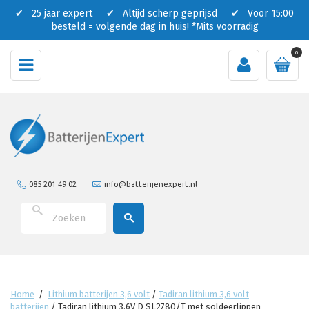
✔ 25 jaar expert ✔ Altijd scherp geprijsd ✔ Voor 15:00
besteld = volgende dag in huis!
*Mits voorradig
0
085 201 49 02
info@batterijenexpert.nl
Home
/
Lithium batterijen 3,6 volt
/
Tadiran lithium 3,6 volt
batterijen
/
Tadiran lithium 3.6V D SL2780/T met soldeerlippen