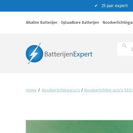
✔ 25 jaar expert ✔
Alkaline Batterijen
Oplaadbare Batterijen
Noodverlichtinga
Home
/
Noodverlichtingaccu's
/
Noodverlichting accu's SBS b