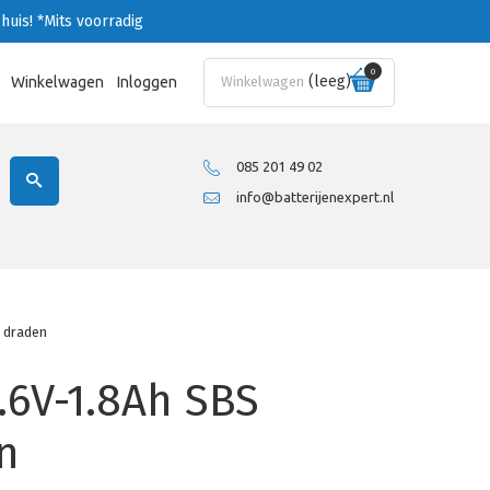
huis!
*Mits voorradig
0
(leeg)
Winkelwagen
Inloggen
Winkelwagen
085 201 49 02
info@batterijenexpert.nl
 draden
.6V-1.8Ah SBS
n