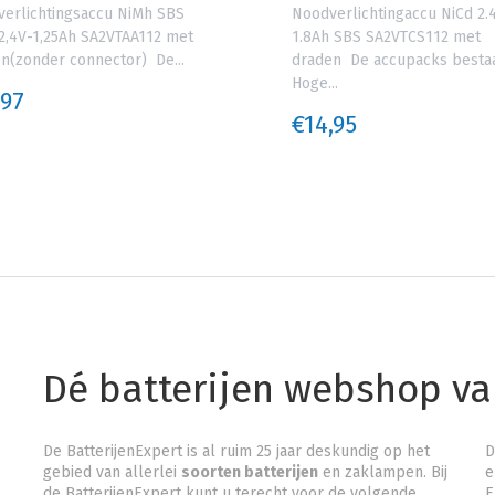
erlichtingsaccu NiMh SBS
Noodverlichtingaccu NiCd 2.
2,4V-1,25Ah SA2VTAA112 met
1.8Ah SBS SA2VTCS112 met
n(zonder connector) De...
draden De accupacks bestaa
Hoge...
,97
€14,95
Dé batterijen webshop v
De BatterijenExpert is al ruim 25 jaar deskundig op het
D
gebied van allerlei
soorten batterijen
en zaklampen. Bij
e
de BatterijenExpert kunt u terecht voor de volgende
E