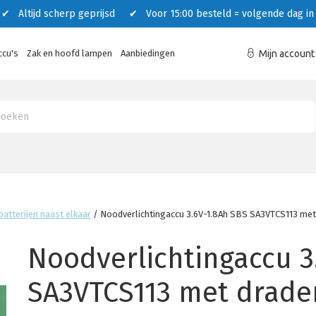
 Altijd scherp geprijsd ✔ Voor 15:00 besteld = volgende dag in 
ccu's
Zak en hoofd lampen
Aanbiedingen
Mijn account
atterijen naast elkaar
/
Noodverlichtingaccu 3.6V-1.8Ah SBS SA3VTCS113 met
Noodverlichtingaccu 3
SA3VTCS113 met drade