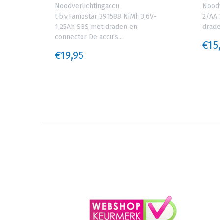
V-
Noodverlichtingaccu
Noodv
ar
t.b.v.Famostar 391588 NiMh 3,6V-
2/AA 
staan
1,25Ah SBS met draden en
drade
connector De accu's...
€15
€19,95