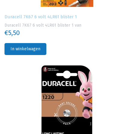
Duracell 7K67 6 volt 4LR61 blister 1
Duracell 7K67 6 volt 4LR61 blister 1 van
€5,50
In winkelwagen