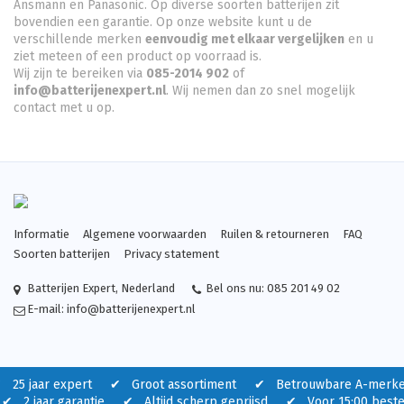
Ansmann en Panasonic. Op diverse soorten batterijen zit
bovendien een garantie. Op onze website kunt u de
verschillende merken
eenvoudig met elkaar vergelijken
en u
ziet meteen of een product op voorraad is.
Wij zijn te bereiken via
085-2014 902
of
info@batterijenexpert.nl
. Wij nemen dan zo snel mogelijk
contact met u op.
Informatie
Algemene voorwaarden
Ruilen & retourneren
FAQ
Soorten batterijen
Privacy statement
Batterijen Expert
,
Nederland
Bel ons nu:
085 201 49 02
E-mail:
info@batterijenexpert.nl
 25 jaar expert ✔ Groot assortiment ✔ Betrouwbare A-merk
 2 jaar garantie ✔ Altijd scherp geprijsd ✔ Voor 15:00 beste