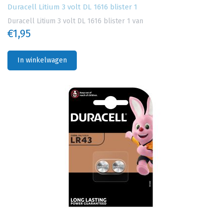
Duracell Litium 3 volt DL 1616 blister 1
Duracell Litium 3 volt DL 1616 blister 1 van
€1,95
In winkelwagen