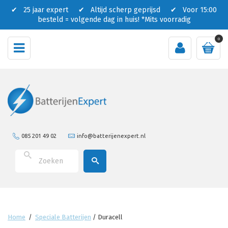
✔ 25 jaar expert ✔ Altijd scherp geprijsd ✔ Voor 15:00
besteld = volgende dag in huis!
*Mits voorradig
0
085 201 49 02
info@batterijenexpert.nl
Home
/
Speciale Batterijen
/
Duracell