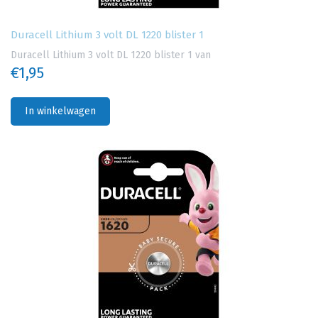
Duracell Lithium 3 volt DL 1220 blister 1
Duracell Lithium 3 volt DL 1220 blister 1 van
€1,95
In winkelwagen