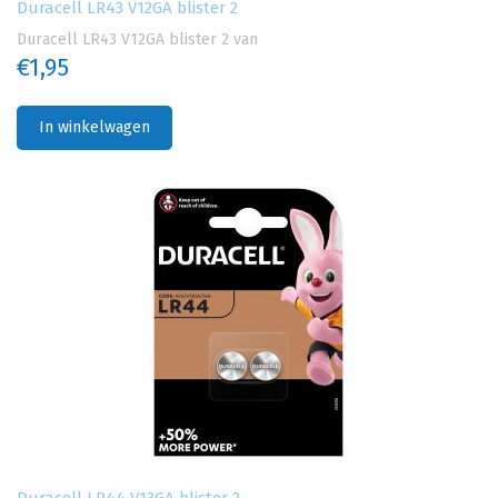
Duracell LR43 V12GA blister 2
Duracell LR43 V12GA blister 2 van
€1,95
In winkelwagen