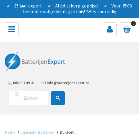
✔ 25 jaar expert ✔ Altijd scherp geprijsd ✔ Voor 15:00
besteld = volgende dag in huis!
*Mits voorradig
0
085 201 49 02
info@batterijenexpert.nl
Home
/
Speciale Batterijen
/
Duracell