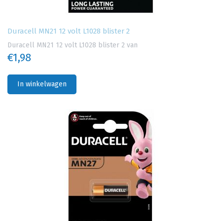
Duracell MN21 12 volt L1028 blister 2
Duracell MN21 12 volt L1028 blister 2 van
€1,98
In winkelwagen