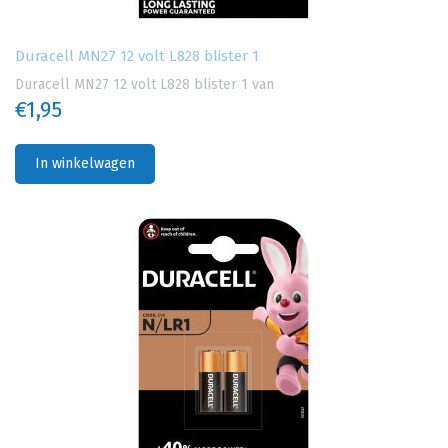
Duracell MN27 12 volt L828 blister 1
Duracell MN27 12 volt L828 blister 1 van
€1,95
In winkelwagen