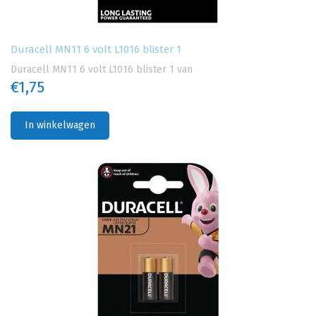
Duracell MN11 6 volt L1016 blister 1
Duracell MN11 6 volt L1016 blister 1 van
€1,75
In winkelwagen