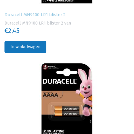
Duracell MN9100 LR1 blister 2
Duracell MN9100 LR1 blister 2 van
€2,45
In winkelwagen