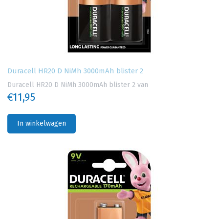
Duracell HR20 D NiMh 3000mAh blister 2
Duracell HR20 D NiMh 3000mAh blister 2 van
€11,95
In winkelwagen