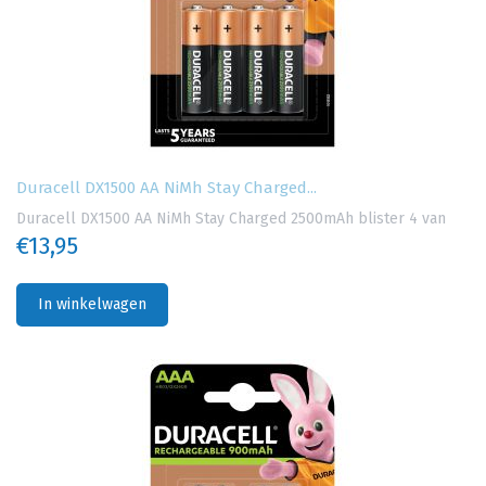
Duracell DX1500 AA NiMh Stay Charged...
Duracell DX1500 AA NiMh Stay Charged 2500mAh blister 4 van
€13,95
In winkelwagen