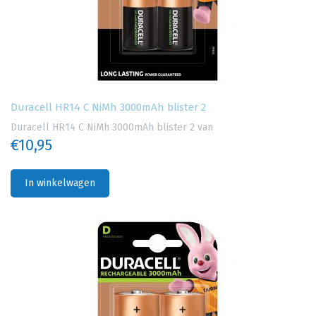
Duracell HR14 C NiMh 3000mAh blister 2
Duracell HR14 C NiMh 3000mAh blister 2 van
€10,95
In winkelwagen