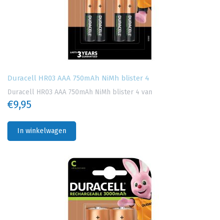
Duracell HR03 AAA 750mAh NiMh blister 4
Duracell HR03 AAA 750mAh NiMh blister 4 van
€9,95
In winkelwagen