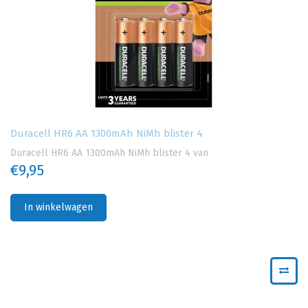
Duracell HR6 AA 1300mAh NiMh blister 4
Duracell HR6 AA 1300mAh NiMh blister 4 van
€9,95
In winkelwagen