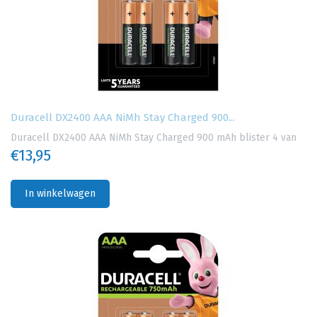
Duracell DX2400 AAA NiMh Stay Charged 900...
Duracell DX2400 AAA NiMh Stay Charged 900 mAh blister 4 van
€13,95
In winkelwagen