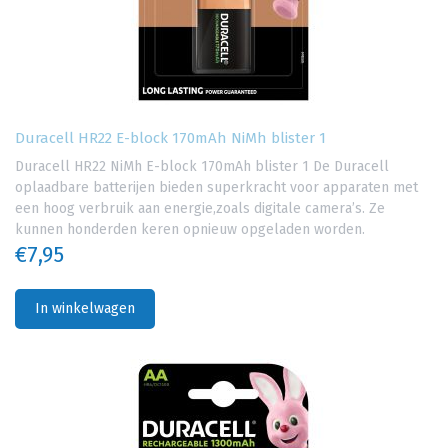
Duracell HR22 E-block 170mAh NiMh blister 1
Duracell HR22 NiMh E-block 170mAh blister 1 De Duracell
oplaadbare batterijen bieden superkracht voor apparaten met
een hoog verbruik aan energie,zoals digitale camera’s. Ze
kunnen honderden keren opnieuw opgeladen worden.
€7,95
In winkelwagen