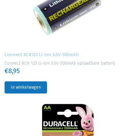
Connect RCR123 Li-Ion 3.0V-500mAh
Connect RCR 123 Li-Ion 3.0V-500mAh oplaadbare batterij
€8,95
In winkelwagen