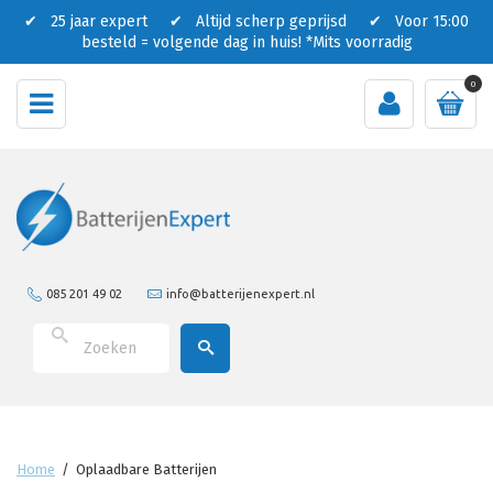
✔ 25 jaar expert ✔ Altijd scherp geprijsd ✔ Voor 15:00
besteld = volgende dag in huis!
*Mits voorradig
0
085 201 49 02
info@batterijenexpert.nl
Home
/
Oplaadbare Batterijen