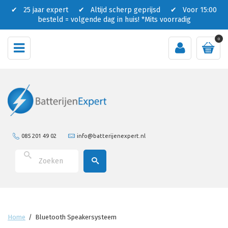
✔ 25 jaar expert ✔ Altijd scherp geprijsd ✔ Voor 15:00
besteld = volgende dag in huis!
*Mits voorradig
0
085 201 49 02
info@batterijenexpert.nl
Home
/
Bluetooth Speakersysteem