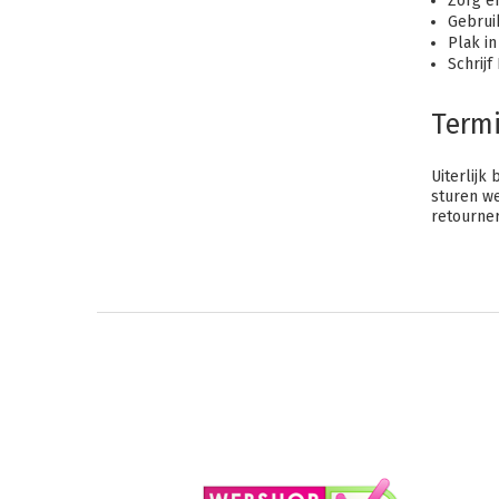
Zorg er
Gebrui
Plak i
Schrij
Termi
Uiterlijk
sturen we
retourner