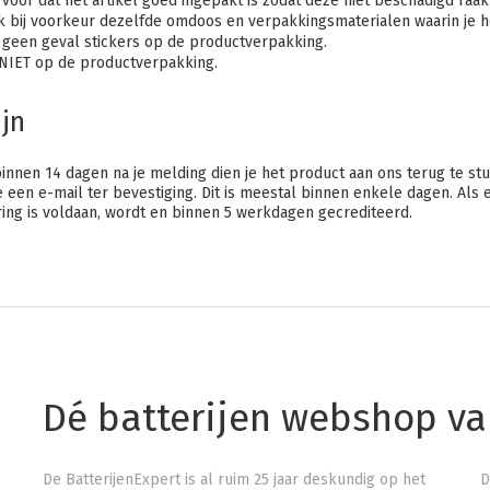
voor dat het artikel goed ingepakt is zodat deze niet beschadigd raakt
k bij voorkeur dezelfde omdoos en verpakkingsmaterialen waarin je h
n geen geval stickers op de productverpakking.
f NIET op de productverpakking.
jn
 binnen 14 dagen na je melding dien je het product aan ons terug te
 een e-mail ter bevestiging. Dit is meestal binnen enkele dagen. Als 
ing is voldaan, wordt en binnen 5 werkdagen gecrediteerd.
Dé batterijen webshop v
De BatterijenExpert is al ruim 25 jaar deskundig op het
D