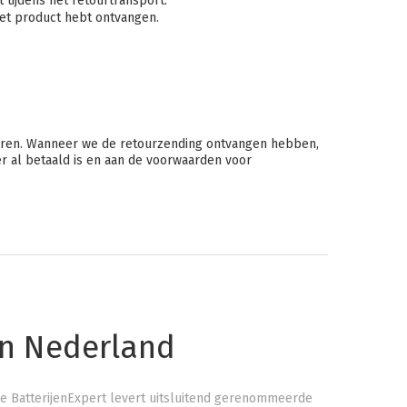
 tijdens het retourtransport.
et product hebt ontvangen.
 sturen. Wanneer we de retourzending ontvangen hebben,
er al betaald is en aan de voorwaarden voor
an Nederland
e BatterijenExpert levert uitsluitend gerenommeerde