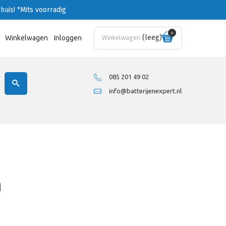
huis!
*Mits voorradig
0
(leeg)
Winkelwagen
Inloggen
Winkelwagen
085 201 49 02
info@batterijenexpert.nl
n