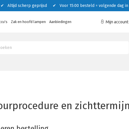
 Altijd scherp geprijsd ✔ Voor 15:00 besteld = volgende dag in 
ccu's
Zak en hoofd lampen
Aanbiedingen
Mijn account
ourprocedure en zichttermij
eren bestelling