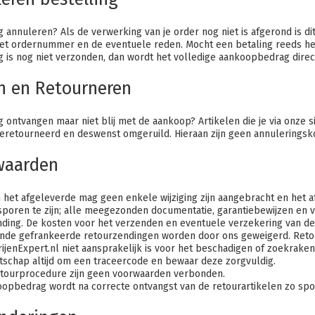
g annuleren? Als
de verwerking van je order nog niet is afgerond is dit
 het ordernummer en de eventuele reden. Mocht een betaling reeds he
g is nog niet verzonden, dan wordt het volledige aankoopbedrag direc
n en Retourneren
g ontvangen maar niet blij met de aankoop? Artikelen die je via onz
eretourneerd en deswenst omgeruild. Hieraan zijn geen annuleringsk
waarden
 het afgeleverde mag geen enkele wijziging zijn aangebracht en het a
poren te zijn; alle meegezonden documentatie, garantiebewijzen en 
ding. De kosten voor het verzenden en eventuele verzekering van de 
de gefrankeerde retourzendingen worden door ons geweigerd. Retourz
rijenExpert.nl niet aansprakelijk is voor het beschadigen of zoekrak
schap altijd om een traceercode en bewaar deze zorgvuldig.
etourprocedure zijn geen voorwaarden verbonden.
opbedrag wordt na correcte ontvangst van de retourartikelen zo spo