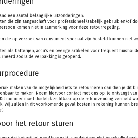
onderingen
nd een aantal belangrijke uitzonderingen:
en die zijn aangeschaft voor professioneel/zakelijk gebruik en/of do
persoon komen niet in aanmerking voor deze retourregeling.
len die op verzoek van consument speciaal zijn besteld kunnen niet w
en als batterijen, accu’s en overige artikelen voor frequent huishou
urneerd zodra de verpakking is geopend.
urprocedure
bruik maken van de mogelijkheid iets te retourneren dan dien je dit 
kenbaar te maken. Neem hiervoor contact met ons op. Je ontvangt va
it nummer moet duidelijk zichtbaar op de retourzending vermeld wor
rk. Wij zullen in dit voorkomende geval kosten in rekening kunnen 
g.
voor het retour sturen