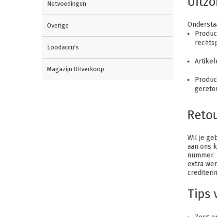
Uitz
Netvoedingen
Onderstaa
Overige
Product
rechts
Loodaccu's
Artike
Magazijn Uitverkoop
Product
gereto
Reto
Wil je ge
aan ons 
nummer. D
extra we
crediterin
Tips 