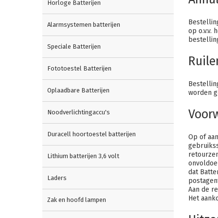
Horloge Batterijen
Bestellin
Alarmsystemen batterijen
op o.v.v.
bestellin
Speciale Batterijen
Ruile
Fototoestel Batterijen
Bestellin
Oplaadbare Batterijen
worden g
Voor
Noodverlichtingaccu's
Duracell hoortoestel batterijen
Op of aan
gebruikss
retourzen
Lithium batterijen 3,6 volt
onvoldoen
dat Batte
Laders
postagent
Aan de r
Het aanko
Zak en hoofd lampen