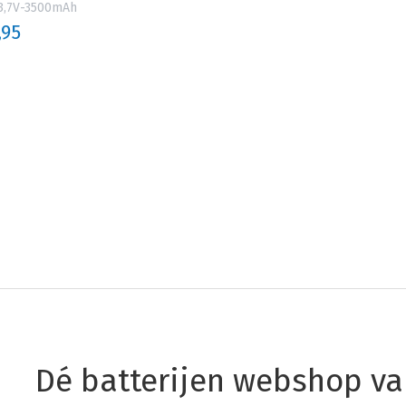
3,7V-3500mAh
,95
Dé batterijen webshop v