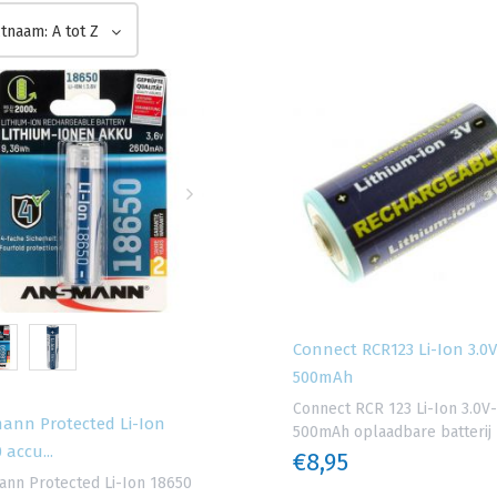
tnaam: A tot Z
Connect RCR123 Li-Ion 3.0V
500mAh
Connect RCR 123 Li-Ion 3.0V-
ann Protected Li-Ion
500mAh oplaadbare batteri
 accu...
€8,95
nn Protected Li-Ion 18650