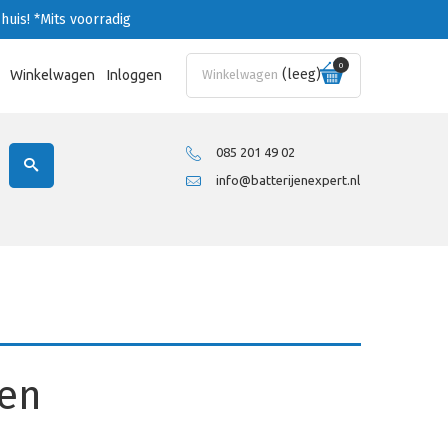
huis!
*Mits voorradig
0
(leeg)
Winkelwagen
Inloggen
Winkelwagen
085 201 49 02
info@batterijenexpert.nl
jen