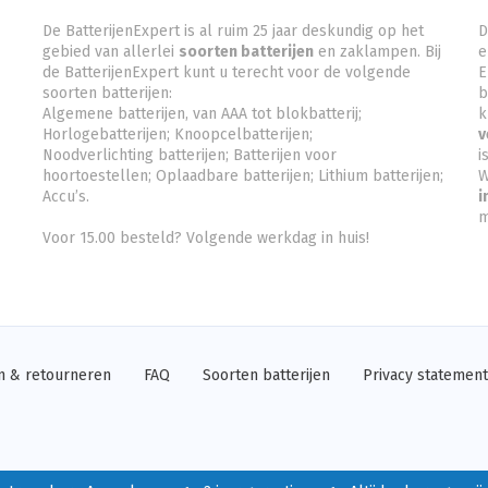
De BatterijenExpert is al ruim 25 jaar deskundig op het
D
gebied van allerlei
soorten batterijen
en zaklampen. Bij
e
de BatterijenExpert kunt u terecht voor de volgende
E
soorten batterijen:
b
Algemene batterijen, van AAA tot blokbatterij;
k
Horlogebatterijen; Knoopcelbatterijen;
v
Noodverlichting batterijen
; Batterijen voor
is
hoortoestellen; Oplaadbare batterijen; Lithium batterijen;
W
Accu’s.
i
m
Voor 15.00 besteld? Volgende werkdag in huis!
n & retourneren
FAQ
Soorten batterijen
Privacy statement