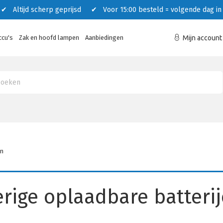
 Altijd scherp geprijsd ✔ Voor 15:00 besteld = volgende dag in 
ccu's
Zak en hoofd lampen
Aanbiedingen
Mijn account
en
rige oplaadbare batteri