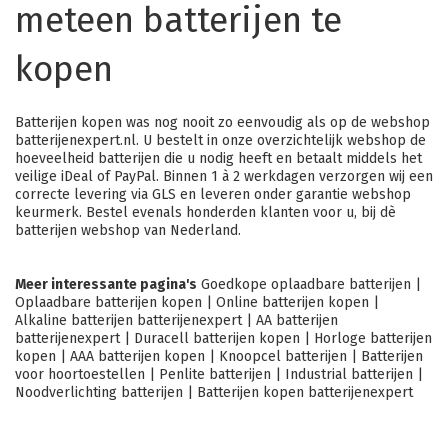
meteen batterijen te
kopen
Batterijen kopen was nog nooit zo eenvoudig als op de webshop
batterijenexpert.nl
. U bestelt in onze overzichtelijk webshop de
hoeveelheid batterijen die u nodig heeft en betaalt middels het
veilige iDeal of PayPal. Binnen 1 à 2 werkdagen verzorgen wij een
correcte levering via GLS en leveren onder garantie webshop
keurmerk. Bestel evenals honderden klanten voor u, bij dè
batterijen webshop van Nederland.
Meer interessante pagina's
Goedkope oplaadbare batterijen
|
Oplaadbare batterijen kopen
|
Online batterijen kopen
|
Alkaline batterijen batterijenexpert
|
AA batterijen
batterijenexpert
|
Duracell batterijen kopen
|
Horloge batterijen
kopen
|
AAA batterijen kopen
|
Knoopcel batterijen
|
Batterijen
voor hoortoestellen
|
Penlite batterijen
|
Industrial batterijen
|
Noodverlichting batterijen
|
Batterijen kopen batterijenexpert