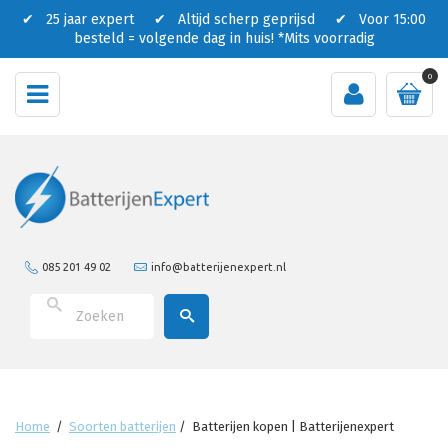
✔ 25 jaar expert ✔ Altijd scherp geprijsd ✔ Voor 15:00
besteld = volgende dag in huis!
*Mits voorradig
0
085 201 49 02
info@batterijenexpert.nl
Home
/
Soorten batterijen
/
Batterijen kopen | Batterijenexpert