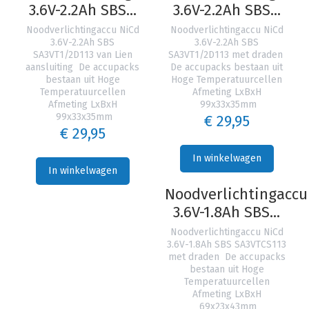
3.6V-2.2Ah SBS...
3.6V-2.2Ah SBS...
Noodverlichtingaccu NiCd
Noodverlichtingaccu NiCd
3.6V-2.2Ah SBS
3.6V-2.2Ah SBS
SA3VT1/2D113 van Lien
SA3VT1/2D113 met draden
aansluiting De accupacks
De accupacks bestaan uit
bestaan uit Hoge
Hoge Temperatuurcellen
Temperatuurcellen
Afmeting LxBxH
Afmeting LxBxH
99x33x35mm
99x33x35mm
€ 29,95
€ 29,95
In winkelwagen
In winkelwagen
Noodverlichtingaccu
3.6V-1.8Ah SBS...
Noodverlichtingaccu NiCd
3.6V-1.8Ah SBS SA3VTCS113
met draden De accupacks
bestaan uit Hoge
Temperatuurcellen
Afmeting LxBxH
69x23x43mm