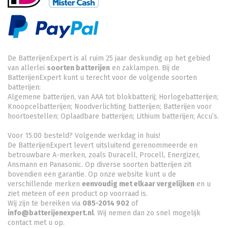
De BatterijenExpert is al ruim 25 jaar deskundig op het gebied
van allerlei
soorten batterijen
en zaklampen. Bij de
BatterijenExpert kunt u terecht voor de volgende soorten
batterijen:
Algemene batterijen, van AAA tot blokbatterij; Horlogebatterijen;
Knoopcelbatterijen;
Noodverlichting batterijen
; Batterijen voor
hoortoestellen; Oplaadbare batterijen; Lithium batterijen; Accu’s.
Voor 15.00 besteld? Volgende werkdag in huis!
De BatterijenExpert levert uitsluitend gerenommeerde en
betrouwbare A-merken, zoals Duracell, Procell, Energizer,
Ansmann en Panasonic. Op diverse soorten batterijen zit
bovendien een garantie. Op onze website kunt u de
verschillende merken
eenvoudig met elkaar vergelijken
en u
ziet meteen of een product op voorraad is.
Wij zijn te bereiken via
085-2014 902
of
info@batterijenexpert.nl
. Wij nemen dan zo snel mogelijk
contact met u op.