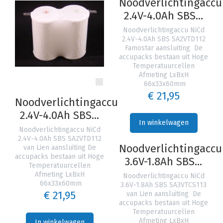
Noodverlichtingaccu
2.4V-4.0Ah SBS...
Noodverlichtingaccu NiCd
2.4V-4.0Ah SBS SA2VTD112
Famostar aansluiting De
accupacks bestaan uit Hoge
Temperatuurcellen
Afmeting LxBxH
66x33x60mm
€ 21,95
Noodverlichtingaccu
2.4V-4.0Ah SBS...
In winkelwagen
Noodverlichtingaccu NiCd
2.4V-4.0Ah SBS SA2VTD112
Noodverlichtingaccu
van Lien aansluiting De
accupacks bestaan uit Hoge
3.6V-1.8Ah SBS...
Temperatuurcellen
Afmeting LxBxH
Noodverlichtingaccu NiCd
66x33x60mm
3.6V-1.8Ah SBS SA3VTCS113
€ 21,95
van Lien aansluiting De
accupacks bestaan uit Hoge
Temperatuurcellen
Afmeting LxBxH
In winkelwagen