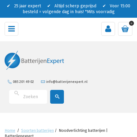
✔ 25 jaar expert ✔ Altijd scherp geprijsd ✔ Voor 15:00
besteld = volgende dag in huis!
*Mits voorradig
0
085 201 49 02
info@batterijenexpert.nl
Home
/
Soorten batterijen
/
Noodverlichting batterijen |
Batterijenexpert