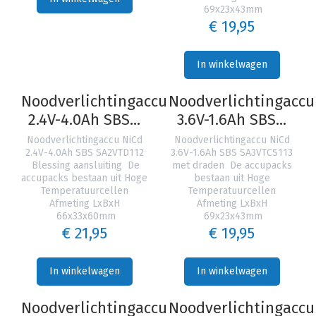
69x23x43mm
€ 19,95
In winkelwagen
Noodverlichtingaccu
Noodverlichtingaccu
2.4V-4.0Ah SBS...
3.6V-1.6Ah SBS...
Noodverlichtingaccu NiCd
Noodverlichtingaccu NiCd
2.4V-4.0Ah SBS SA2VTD112
3.6V-1.6Ah SBS SA3VTCS113
Blessing aansluiting De
met draden De accupacks
accupacks bestaan uit Hoge
bestaan uit Hoge
Temperatuurcellen
Temperatuurcellen
Afmeting LxBxH
Afmeting LxBxH
66x33x60mm
69x23x43mm
€ 21,95
€ 19,95
In winkelwagen
In winkelwagen
Noodverlichtingaccu
Noodverlichtingaccu