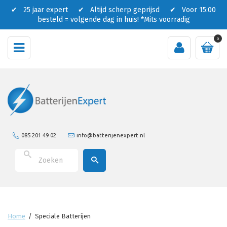
✔ 25 jaar expert ✔ Altijd scherp geprijsd ✔ Voor 15:00
besteld = volgende dag in huis!
*Mits voorradig
0
085 201 49 02
info@batterijenexpert.nl
Home
/
Speciale Batterijen