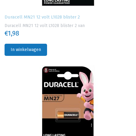
Duracell MN21 12 volt L1028 blister 2
Duracell MN21 12 volt L1028 blister 2 van
€1,98
In winkelwagen