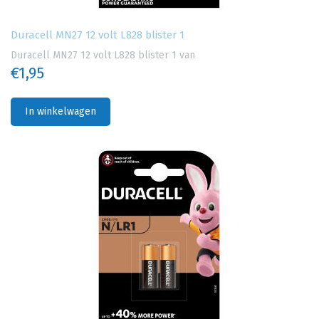
Duracell MN27 12 volt L828 blister 1
Duracell MN27 12 volt L828 blister 1 van
€1,95
In winkelwagen