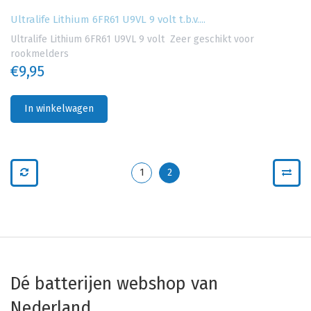
Ultralife Lithium 6FR61 U9VL 9 volt t.b.v....
Ultralife Lithium 6FR61 U9VL 9 volt Zeer geschikt voor
rookmelders
€9,95
In winkelwagen
1
2
Dé batterijen webshop van
Nederland