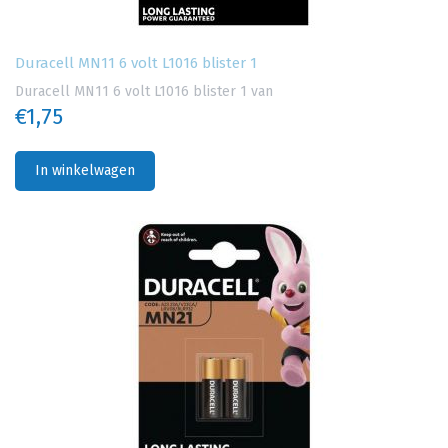
Duracell MN11 6 volt L1016 blister 1
Duracell MN11 6 volt L1016 blister 1 van
€1,75
In winkelwagen