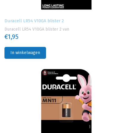
Duracell LR54 V10GA blister 2
Duracell LR54 V10GA blister 2 van
€1,95
In winkelwagen