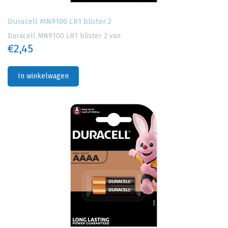
Duracell MN9100 LR1 blister 2
Duracell MN9100 LR1 blister 2 van
€2,45
In winkelwagen