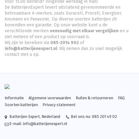
Voor 15.00 besteld? Volgende werkdag in huis!
De BatterijenExpert levert uitsluitend gerenommeerde en
betrouwbare A-merken, zoals Duracell, Procell, Energizer,
Ansmann en Panasonic. Op diverse soorten batterijen zit
bovendien een garantie. Op onze website kunt u de
verschillende merken
eenvoudig met elkaar vergelijken
en u
ziet meteen of een product op voorraad is.
Wij zijn te bereiken via
085-2014 902
of
info@batterijenexpert.nl
. Wij nemen dan zo snel mogelijk
contact met u op.
Informatie
Algemene voorwaarden
Ruilen & retourneren
FAQ
Soorten batterijen
Privacy statement
Batterijen Expert
,
Nederland
Bel ons nu:
085 201 49 02
E-mail:
info@batterijenexpert.nl