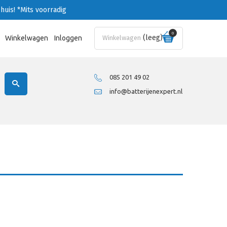
huis!
*Mits voorradig
0
(leeg)
Winkelwagen
Inloggen
Winkelwagen
085 201 49 02
info@batterijenexpert.nl