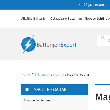
✔ 25 jaar expert ✔
Alkaline Batterijen
Oplaadbare Batterijen
Noodverlichtinga
Home
/
Zaklampen
/
Maglite
/
Maglite regular
MAGLITE REGULAR
Mag
Alkaline Batterijen