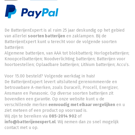
De BatterijenExpert is al ruim 25 jaar deskundig op het gebied
van allerlei
soorten batterijen
en zaklampen. Bij de
BatterijenExpert kunt u terecht voor de volgende soorten
batterijen:
Algemene batterijen, van AAA tot blokbatterij; Horlogebatterijen;
Knoopcelbatterijen;
Noodverlichting batterijen
; Batterijen voor
hoortoestellen; Oplaadbare batterijen; Lithium batterijen; Accu’s.
Voor 15.00 besteld? Volgende werkdag in huis!
De BatterijenExpert levert uitsluitend gerenommeerde en
betrouwbare A-merken, zoals Duracell, Procell, Energizer,
Ansmann en Panasonic. Op diverse soorten batterijen zit
bovendien een garantie. Op onze website kunt u de
verschillende merken
eenvoudig met elkaar vergelijken
en u
ziet meteen of een product op voorraad is.
Wij zijn te bereiken via
085-2014 902
of
info@batterijenexpert.nl
. Wij nemen dan zo snel mogelijk
contact met u op.