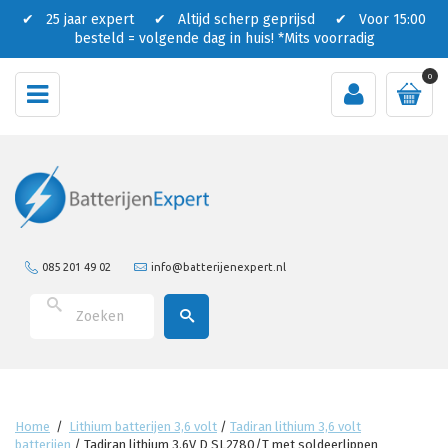
✔ 25 jaar expert ✔ Altijd scherp geprijsd ✔ Voor 15:00
besteld = volgende dag in huis!
*Mits voorradig
0
085 201 49 02
info@batterijenexpert.nl
Home
/
Lithium batterijen 3,6 volt
/
Tadiran lithium 3,6 volt
batterijen
/
Tadiran lithium 3.6V D SL2780/T met soldeerlippen