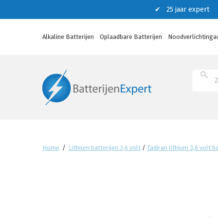
✔ 25 jaar expert ✔
Alkaline Batterijen
Oplaadbare Batterijen
Noodverlichtinga
Home
/
Lithium batterijen 3,6 volt
/
Tadiran lithium 3,6 volt b