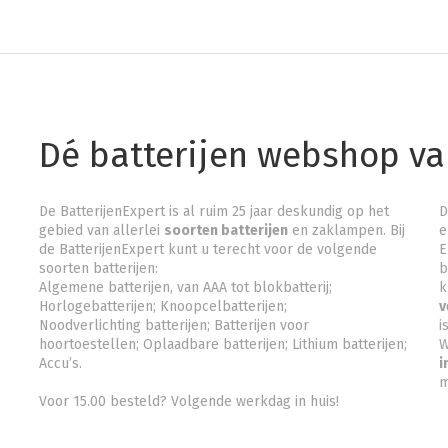
Dé batterijen webshop v
De BatterijenExpert is al ruim 25 jaar deskundig op het
D
gebied van allerlei
soorten batterijen
en zaklampen. Bij
e
de BatterijenExpert kunt u terecht voor de volgende
E
soorten batterijen:
b
Algemene batterijen, van AAA tot blokbatterij;
k
Horlogebatterijen; Knoopcelbatterijen;
v
Noodverlichting batterijen
; Batterijen voor
is
hoortoestellen; Oplaadbare batterijen; Lithium batterijen;
W
Accu’s.
i
m
Voor 15.00 besteld? Volgende werkdag in huis!