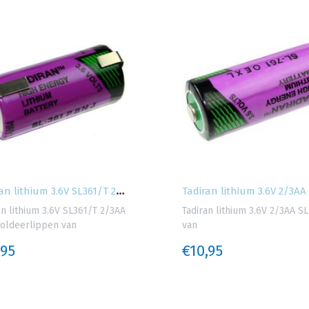
T
adiran lithium 3.6V SL361/T 2/3AA met...
an lithium 3.6V SL361/T 2/3AA
Tadiran lithium 3.6V 2/3AA S
oldeerlippen van
van
,95
€10,95