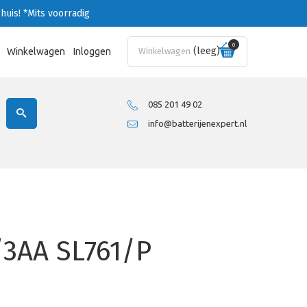
huis!
*Mits voorradig
0
(leeg)
Winkelwagen
Inloggen
Winkelwagen
085 201 49 02
info@batterijenexpert.nl
/3AA SL761/P