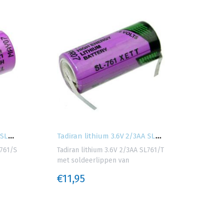
T
adiran lithium 3.6V 2/3AA SL761/S
T
adiran lithium 3.6V 2/3AA SL761/T met...
L761/S
Tadiran lithium 3.6V 2/3AA SL761/T
Tadir
met soldeerlippen van
SL76
€11,95
€15