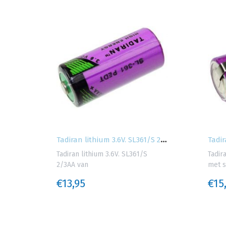
T
adiran lithium 3.6V D SL2780/P met...
T
adiran lithium 3.6V. SL361/S 2/3AA
0/P
Tadiran lithium 3.6V. SL361/S
Tadir
2/3AA van
met s
€13,95
€15