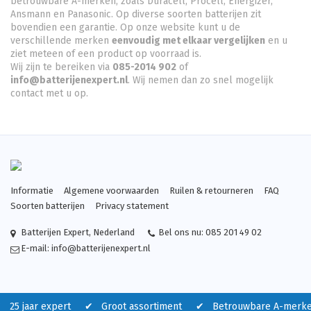
betrouwbare A-merken, zoals Duracell, Procell, Energizer,
Ansmann en Panasonic. Op diverse soorten batterijen zit
bovendien een garantie. Op onze website kunt u de
verschillende merken
eenvoudig met elkaar vergelijken
en u
ziet meteen of een product op voorraad is.
Wij zijn te bereiken via
085-2014 902
of
info@batterijenexpert.nl
. Wij nemen dan zo snel mogelijk
contact met u op.
Informatie
Algemene voorwaarden
Ruilen & retourneren
FAQ
Soorten batterijen
Privacy statement
Batterijen Expert
,
Nederland
Bel ons nu:
085 201 49 02
E-mail:
info@batterijenexpert.nl
 25 jaar expert ✔ Groot assortiment ✔ Betrouwbare A-merk