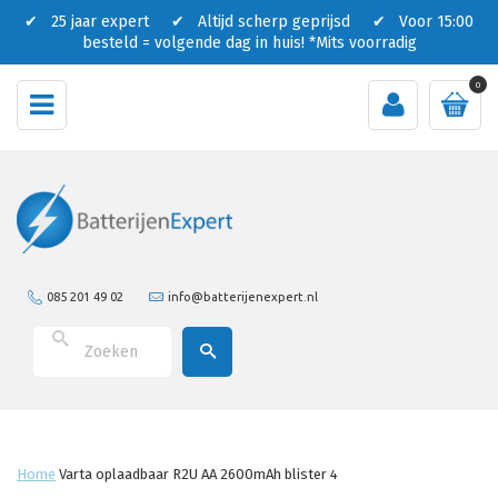
✔ 25 jaar expert ✔ Altijd scherp geprijsd ✔ Voor 15:00
besteld = volgende dag in huis!
*Mits voorradig
0
085 201 49 02
info@batterijenexpert.nl
Home
Varta oplaadbaar R2U AA 2600mAh blister 4