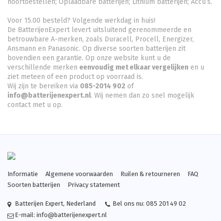
hoortoestellen; Oplaadbare batterijen; Lithium batterijen; Accu’s.
Voor 15.00 besteld? Volgende werkdag in huis!
De BatterijenExpert levert uitsluitend gerenommeerde en
betrouwbare A-merken, zoals Duracell, Procell, Energizer,
Ansmann en Panasonic. Op diverse soorten batterijen zit
bovendien een garantie. Op onze website kunt u de
verschillende merken
eenvoudig met elkaar vergelijken
en u
ziet meteen of een product op voorraad is.
Wij zijn te bereiken via
085-2014 902
of
info@batterijenexpert.nl
. Wij nemen dan zo snel mogelijk
contact met u op.
Informatie
Algemene voorwaarden
Ruilen & retourneren
FAQ
Soorten batterijen
Privacy statement
Batterijen Expert
,
Nederland
Bel ons nu:
085 201 49 02
E-mail:
info@batterijenexpert.nl