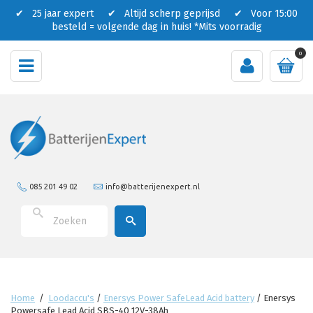
✔ 25 jaar expert ✔ Altijd scherp geprijsd ✔ Voor 15:00
besteld = volgende dag in huis!
*Mits voorradig
0
085 201 49 02
info@batterijenexpert.nl
Home
/
Loodaccu's
/
Enersys Power SafeLead Acid battery
/
Enersys
Powersafe Lead Acid SBS-40 12V-38Ah