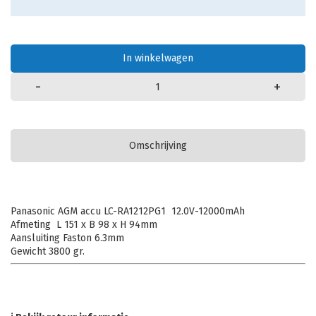
In winkelwagen
-
+
Omschrijving
Panasonic AGM accu LC-RA1212PG1 12.0V-12000mAh
Afmeting L 151 x B 98 x H 94mm
Aansluiting Faston 6.3mm
Gewicht 3800 gr.