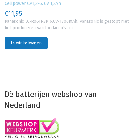
Cellpower CP1,2-6. 6V 1,2Ah
€11,95
Panasonic LC-R061R3P 6.0V-1300mAh. Panasonic is gestopt met
het produceren van loodaccu's. in...
In winkelwagen
Dé batterijen webshop van
Nederland