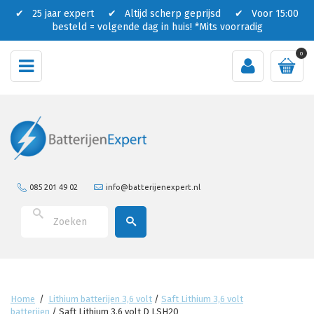
✔ 25 jaar expert ✔ Altijd scherp geprijsd ✔ Voor 15:00
besteld = volgende dag in huis!
*Mits voorradig
0
085 201 49 02
info@batterijenexpert.nl
Home
/
Lithium batterijen 3,6 volt
/
Saft Lithium 3,6 volt
batterijen
/
Saft Lithium 3.6 volt D LSH20