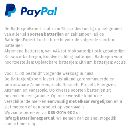
De BatterijenExpert is al ruim 25 jaar deskundig op het gebied
van allerlei
soorten batterijen
en zaklampen. Bij de
BatterijenExpert kunt u terecht voor de volgende soorten
batterijen:
Algemene batterijen, van AAA tot blokbatterij; Horlogebatterijen;
Knoopcelbatterijen;
Noodverlichting batterijen
; Batterijen voor
hoortoestellen; Oplaadbare batterijen; Lithium batterijen; Accu’s.
Voor 15.00 besteld? Volgende werkdag in huis!
De BatterijenExpert levert uitsluitend gerenommeerde en
betrouwbare A-merken, zoals Duracell, Procell, Energizer,
Ansmann en Panasonic. Op diverse soorten batterijen zit
bovendien een garantie. Op onze website kunt u de
verschillende merken
eenvoudig met elkaar vergelijken
en u
ziet meteen of een product op voorraad is.
Wij zijn te bereiken via
085-2014 902
of
info@batterijenexpert.nl
. Wij nemen dan zo snel mogelijk
contact met u op.