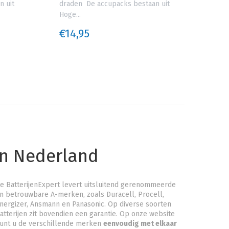
n uit
draden De accupacks bestaan uit
drad
Hoge...
Hoge.
€14,95
€14
an Nederland
e BatterijenExpert levert uitsluitend gerenommeerde
n betrouwbare A-merken, zoals Duracell, Procell,
nergizer, Ansmann en Panasonic. Op diverse soorten
atterijen zit bovendien een garantie. Op onze website
unt u de verschillende merken
eenvoudig met elkaar