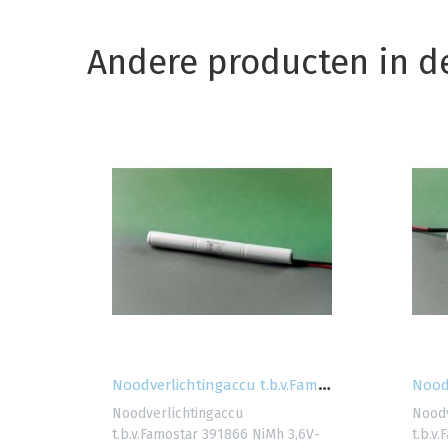
Andere producten in d
N
oodverlichtingaccu 3.6V-4.0Ah Stick...
N
oodverlichtingaccu t.b.v.Famostar 391866...
V-
Noodverlichtingaccu
Noodv
ien
t.b.v.Famostar 391866 NiMh 3,6V-
t.b.v