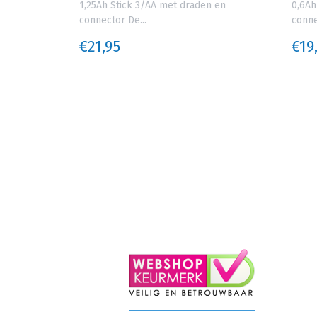
e...
1,25Ah Stick 3/AA met draden en
0,6Ah
connector De...
conne
€21,95
€19