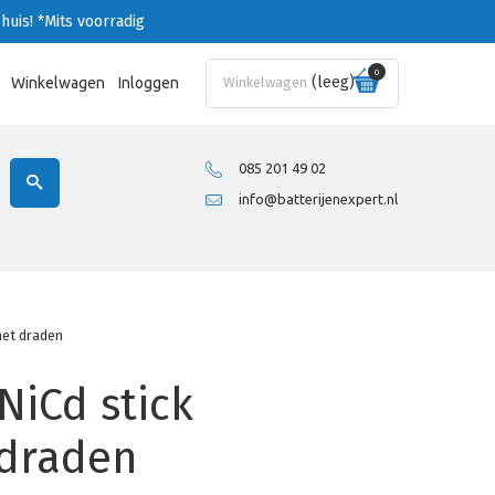
huis!
*Mits voorradig
0
(leeg)
Winkelwagen
Inloggen
Winkelwagen
085 201 49 02
info@batterijenexpert.nl
met draden
NiCd stick
 draden