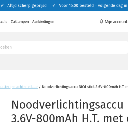
 Altijd scherp geprijsd ✔ Voor 15:00 besteld = volgende dag in 
ccu's
Zaklampen
Aanbiedingen
Mijn account
batterijen achter elkaar
/
Noodverlichtingsaccu NiCd stick 3.6V-800mAh H.T. 
Noodverlichtingsaccu 
3.6V-800mAh H.T. met