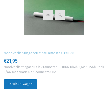
Noodverlichtingaccu t.b.v.Famostar 391866...
€21,95
Noodverlichtingaccu t.b.v.Famostar 391866 NiMh 3,6V-1,25Ah Stick
3/AA met draden en connector De...
In winkelwagen