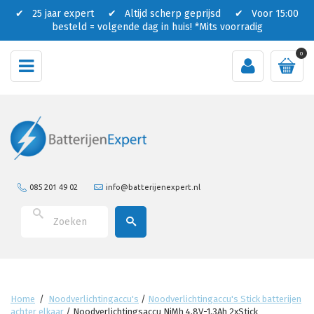
✔ 25 jaar expert ✔ Altijd scherp geprijsd ✔ Voor 15:00
besteld = volgende dag in huis!
*Mits voorradig
0
085 201 49 02
info@batterijenexpert.nl
Home
/
Noodverlichtingaccu's
/
Noodverlichtingaccu's Stick batterijen
achter elkaar
/
Noodverlichtingsaccu NiMh 4,8V-1,3Ah 2xStick