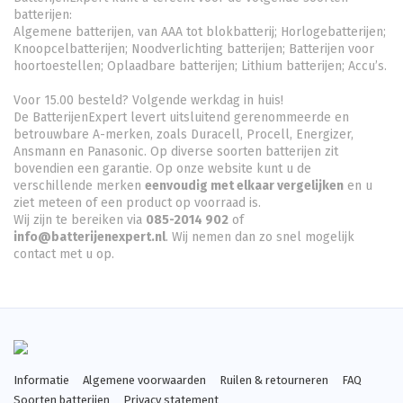
batterijen:
Algemene batterijen, van AAA tot blokbatterij; Horlogebatterijen;
Knoopcelbatterijen;
Noodverlichting batterijen
; Batterijen voor
hoortoestellen; Oplaadbare batterijen; Lithium batterijen; Accu’s.
Voor 15.00 besteld? Volgende werkdag in huis!
De BatterijenExpert levert uitsluitend gerenommeerde en
betrouwbare A-merken, zoals Duracell, Procell, Energizer,
Ansmann en Panasonic. Op diverse soorten batterijen zit
bovendien een garantie. Op onze website kunt u de
verschillende merken
eenvoudig met elkaar vergelijken
en u
ziet meteen of een product op voorraad is.
Wij zijn te bereiken via
085-2014 902
of
info@batterijenexpert.nl
. Wij nemen dan zo snel mogelijk
contact met u op.
Informatie
Algemene voorwaarden
Ruilen & retourneren
FAQ
Soorten batterijen
Privacy statement