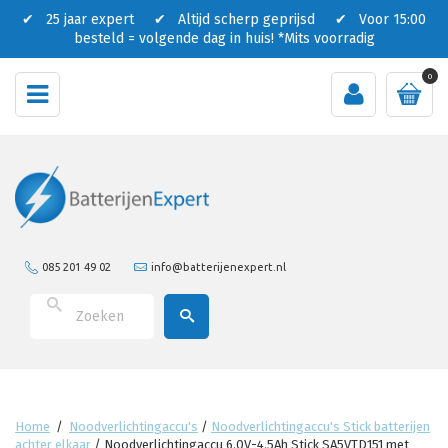
✔ 25 jaar expert ✔ Altijd scherp geprijsd ✔ Voor 15:00
besteld = volgende dag in huis!
*Mits voorradig
0
085 201 49 02
info@batterijenexpert.nl
Home
/
Noodverlichtingaccu's
/
Noodverlichtingaccu's Stick batterijen
achter elkaar
/
Noodverlichtingaccu 6.0V-4.5Ah Stick SA5VTD151 met