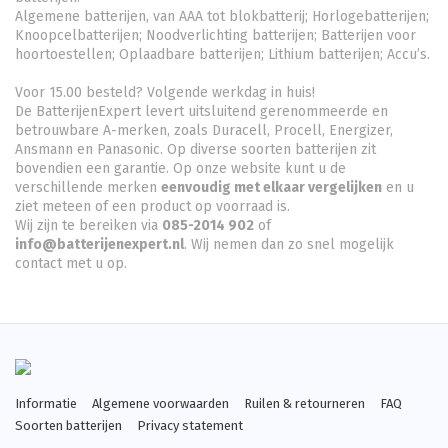
Algemene batterijen, van AAA tot blokbatterij; Horlogebatterijen;
Knoopcelbatterijen;
Noodverlichting batterijen
; Batterijen voor
hoortoestellen; Oplaadbare batterijen; Lithium batterijen; Accu’s.
Voor 15.00 besteld? Volgende werkdag in huis!
De BatterijenExpert levert uitsluitend gerenommeerde en
betrouwbare A-merken, zoals Duracell, Procell, Energizer,
Ansmann en Panasonic. Op diverse soorten batterijen zit
bovendien een garantie. Op onze website kunt u de
verschillende merken
eenvoudig met elkaar vergelijken
en u
ziet meteen of een product op voorraad is.
Wij zijn te bereiken via
085-2014 902
of
info@batterijenexpert.nl
. Wij nemen dan zo snel mogelijk
contact met u op.
Informatie
Algemene voorwaarden
Ruilen & retourneren
FAQ
Soorten batterijen
Privacy statement