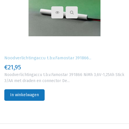
Noodverlichtingaccu t.b.v.Famostar 391866...
€21,95
Noodverlichtingaccu t.b.v.Famostar 391866 NiMh 3,6V-1,25Ah Stick
3/AA met draden en connector De...
In winkelwagen