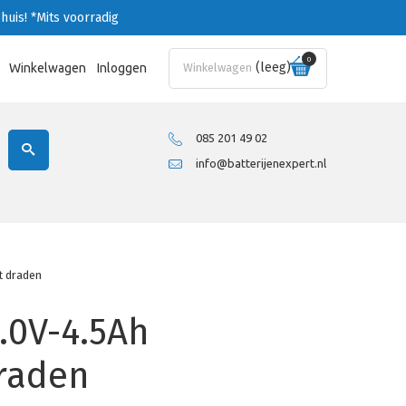
huis!
*Mits voorradig
0
(leeg)
Winkelwagen
Inloggen
Winkelwagen
085 201 49 02
info@batterijenexpert.nl
t draden
.0V-4.5Ah
draden