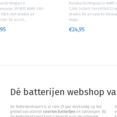
erlichtingaccu
Noodverlichtingsaccu NiMh 4
.Famostar 391895 NiMh 3,6V-
1,3Ah 2xStick SA4VHTAA122 
 Stick met draden en
draden De accupacks bestaa
ctor De accu's...
Hoge...
,95
€24,95
Dé batterijen webshop v
De BatterijenExpert is al ruim 25 jaar deskundig op het
D
gebied van allerlei
soorten batterijen
en zaklampen. Bij
e
de BatterijenExpert kunt u terecht voor de volgende
E