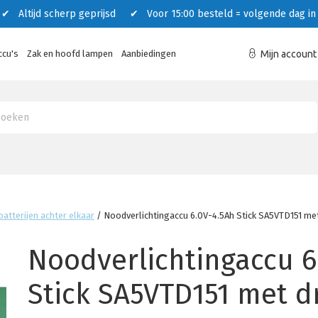
 Altijd scherp geprijsd ✔ Voor 15:00 besteld = volgende dag in 
ccu's
Zak en hoofd lampen
Aanbiedingen
Mijn account
batterijen achter elkaar
/
Noodverlichtingaccu 6.0V-4.5Ah Stick SA5VTD151 me
Noodverlichtingaccu 6
Stick SA5VTD151 met 