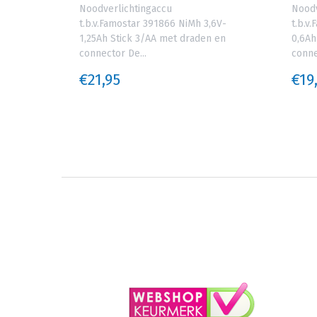
V-
Noodverlichtingaccu
Noodv
t.b.v.Famostar 391866 NiMh 3,6V-
t.b.v
n uit
1,25Ah Stick 3/AA met draden en
0,6Ah
connector De...
conne
€21,95
€19