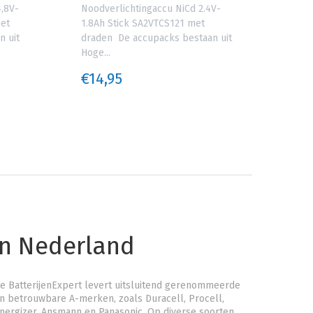
,8V-
Noodverlichtingaccu NiCd 2.4V-
Nood
met
1.8Ah Stick SA2VTCS121 met
1.8A
n uit
draden De accupacks bestaan uit
drad
Hoge...
Hoge.
€14,95
€14
an Nederland
e BatterijenExpert levert uitsluitend gerenommeerde
n betrouwbare A-merken, zoals Duracell, Procell,
nergizer, Ansmann en Panasonic. Op diverse soorten