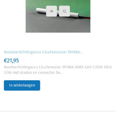
Noodverlichtingaccu t.b.v.Famostar 391866...
€21,95
Noodverlichtingaccu t.b.v.Famostar 391866 NiMh 3,6V-1,25Ah Stick
3/AA met draden en connector De...
In winkelwagen