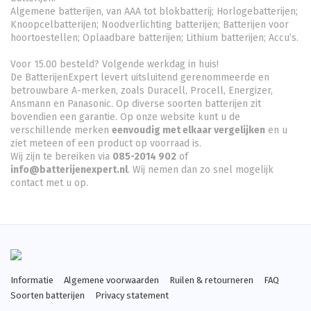
Algemene batterijen, van AAA tot blokbatterij; Horlogebatterijen;
Knoopcelbatterijen;
Noodverlichting batterijen
; Batterijen voor
hoortoestellen; Oplaadbare batterijen; Lithium batterijen; Accu’s.
Voor 15.00 besteld? Volgende werkdag in huis!
De BatterijenExpert levert uitsluitend gerenommeerde en
betrouwbare A-merken, zoals Duracell, Procell, Energizer,
Ansmann en Panasonic. Op diverse soorten batterijen zit
bovendien een garantie. Op onze website kunt u de
verschillende merken
eenvoudig met elkaar vergelijken
en u
ziet meteen of een product op voorraad is.
Wij zijn te bereiken via
085-2014 902
of
info@batterijenexpert.nl
. Wij nemen dan zo snel mogelijk
contact met u op.
Informatie
Algemene voorwaarden
Ruilen & retourneren
FAQ
Soorten batterijen
Privacy statement