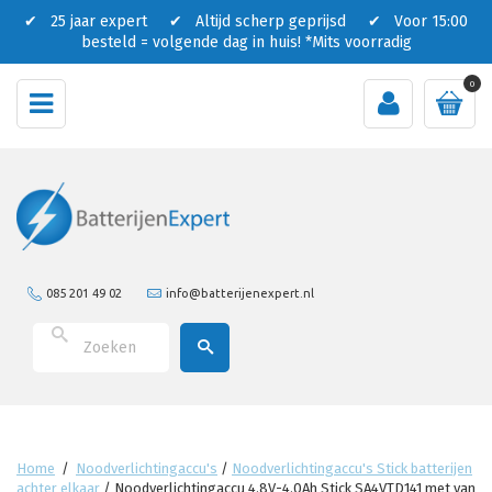
✔ 25 jaar expert ✔ Altijd scherp geprijsd ✔ Voor 15:00
besteld = volgende dag in huis!
*Mits voorradig
0
085 201 49 02
info@batterijenexpert.nl
Home
/
Noodverlichtingaccu's
/
Noodverlichtingaccu's Stick batterijen
achter elkaar
/
Noodverlichtingaccu 4.8V-4.0Ah Stick SA4VTD141 met van