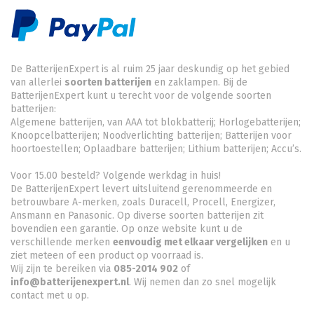
De BatterijenExpert is al ruim 25 jaar deskundig op het gebied
van allerlei
soorten batterijen
en zaklampen. Bij de
BatterijenExpert kunt u terecht voor de volgende soorten
batterijen:
Algemene batterijen, van AAA tot blokbatterij; Horlogebatterijen;
Knoopcelbatterijen;
Noodverlichting batterijen
; Batterijen voor
hoortoestellen; Oplaadbare batterijen; Lithium batterijen; Accu’s.
Voor 15.00 besteld? Volgende werkdag in huis!
De BatterijenExpert levert uitsluitend gerenommeerde en
betrouwbare A-merken, zoals Duracell, Procell, Energizer,
Ansmann en Panasonic. Op diverse soorten batterijen zit
bovendien een garantie. Op onze website kunt u de
verschillende merken
eenvoudig met elkaar vergelijken
en u
ziet meteen of een product op voorraad is.
Wij zijn te bereiken via
085-2014 902
of
info@batterijenexpert.nl
. Wij nemen dan zo snel mogelijk
contact met u op.