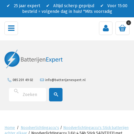
✔ 25 jaar expert ✔ Altijd scherp geprijsd ✔ Voor 15:00
besteld = volgende dag in huis!
*Mits voorradig
0
085 201 49 02
info@batterijenexpert.nl
Home
/
Noodverlichtingaccu's
/
Noodverlichtingaccu's Stick batterijen
achter elkaar
/
Noodverlichtingaccu 3.6V-4.5Ah Stick SA3VTD131 met