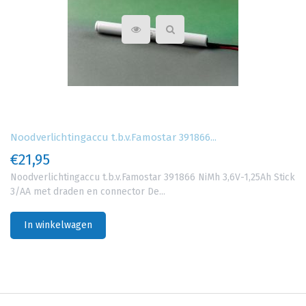
Noodverlichtingaccu t.b.v.Famostar 391866...
€21,95
Noodverlichtingaccu t.b.v.Famostar 391866 NiMh 3,6V-1,25Ah Stick
3/AA met draden en connector De...
In winkelwagen