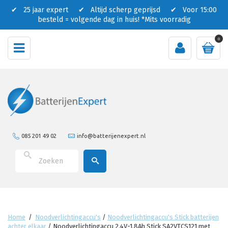
✔ 25 jaar expert ✔ Altijd scherp geprijsd ✔ Voor 15:00
besteld = volgende dag in huis!
*Mits voorradig
0
085 201 49 02
info@batterijenexpert.nl
Home
/
Noodverlichtingaccu's
/
Noodverlichtingaccu's Stick batterijen
achter elkaar
/
Noodverlichtingaccu 2.4V-1.8Ah Stick SA2VTCS121 met