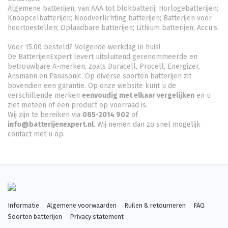
Algemene batterijen, van AAA tot blokbatterij; Horlogebatterijen;
Knoopcelbatterijen;
Noodverlichting batterijen
; Batterijen voor
hoortoestellen; Oplaadbare batterijen; Lithium batterijen; Accu’s.
Voor 15.00 besteld? Volgende werkdag in huis!
De BatterijenExpert levert uitsluitend gerenommeerde en
betrouwbare A-merken, zoals Duracell, Procell, Energizer,
Ansmann en Panasonic. Op diverse soorten batterijen zit
bovendien een garantie. Op onze website kunt u de
verschillende merken
eenvoudig met elkaar vergelijken
en u
ziet meteen of een product op voorraad is.
Wij zijn te bereiken via
085-2014 902
of
info@batterijenexpert.nl
. Wij nemen dan zo snel mogelijk
contact met u op.
Informatie
Algemene voorwaarden
Ruilen & retourneren
FAQ
Soorten batterijen
Privacy statement