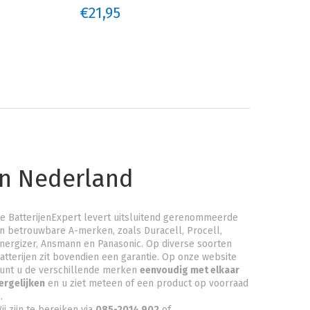
€21,95
€21
an Nederland
e BatterijenExpert levert uitsluitend gerenommeerde
n betrouwbare A-merken, zoals Duracell, Procell,
nergizer, Ansmann en Panasonic. Op diverse soorten
atterijen zit bovendien een garantie. Op onze website
unt u de verschillende merken
eenvoudig met elkaar
ergelijken
en u ziet meteen of een product op voorraad
.
ij zijn te bereiken via
085-2014 902
of