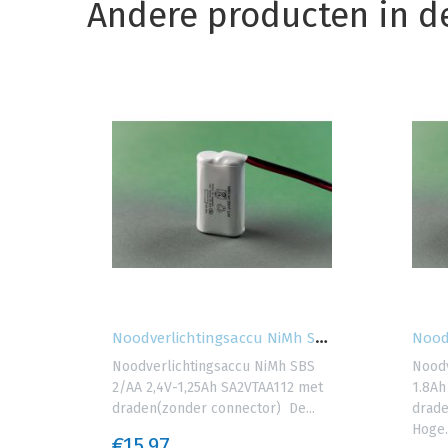
Andere producten in d
N
oodverlichtingaccu 3.6V-4.5Ah SBS...
N
oodverlichtingsaccu NiMh SBS 2/AA...
V-
Noodverlichtingsaccu NiMh SBS
Noodv
ar
2/AA 2,4V-1,25Ah SA2VTAA112 met
1.8Ah
staan
draden(zonder connector) De...
drade
Hoge..
€15,97