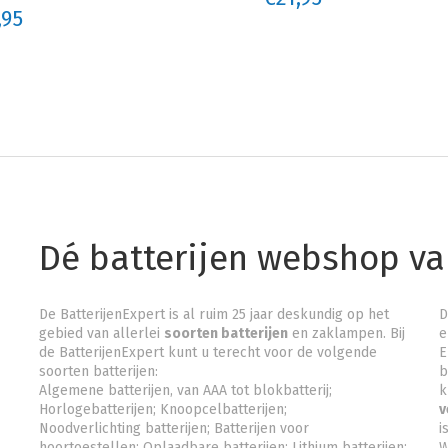
,95
Dé batterijen webshop v
De BatterijenExpert is al ruim 25 jaar deskundig op het
D
gebied van allerlei
soorten batterijen
en zaklampen. Bij
e
de BatterijenExpert kunt u terecht voor de volgende
E
soorten batterijen:
b
Algemene batterijen, van AAA tot blokbatterij;
k
Horlogebatterijen; Knoopcelbatterijen;
v
Noodverlichting batterijen
; Batterijen voor
is
hoortoestellen; Oplaadbare batterijen; Lithium batterijen;
W