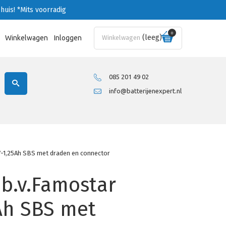
huis!
*Mits voorradig
0
(leeg)
Winkelwagen
Inloggen
Winkelwagen
085 201 49 02
info@batterijenexpert.nl
V-1,25Ah SBS met draden en connector
.b.v.Famostar
Ah SBS met