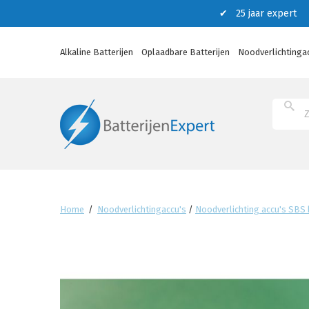
✔ 25 jaar expert ✔
Alkaline Batterijen
Oplaadbare Batterijen
Noodverlichtinga
Home
/
Noodverlichtingaccu's
/
Noodverlichting accu's SBS b