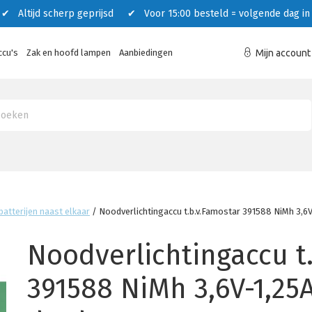
 Altijd scherp geprijsd ✔ Voor 15:00 besteld = volgende dag in 
ccu's
Zak en hoofd lampen
Aanbiedingen
Mijn account
atterijen naast elkaar
/
Noodverlichtingaccu t.b.v.Famostar 391588 NiMh 3,6
Noodverlichtingaccu t
391588 NiMh 3,6V-1,25