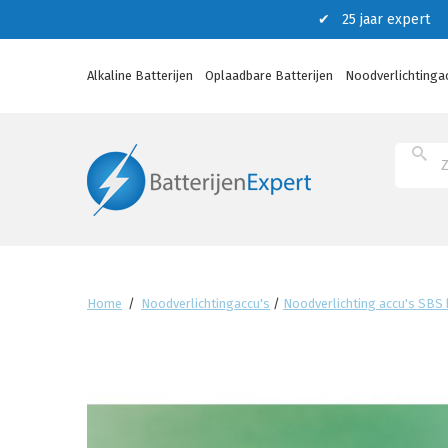
✔ 25 jaar expert ✔
Alkaline Batterijen
Oplaadbare Batterijen
Noodverlichtinga
Home
/
Noodverlichtingaccu's
/
Noodverlichting accu's SBS b