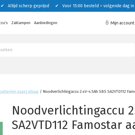
 Altijd scherp geprijsd ✔ Voor 15:00 besteld = volgende dag in 
ccu's
Zaklampen
Aanbiedingen
Mijn account
atterijen naast elkaar
/
Noodverlichtingaccu 2.4V-4.5Ah SBS SA2VTD112 Famo
Noodverlichtingaccu 2
SA2VTD112 Famostar aa