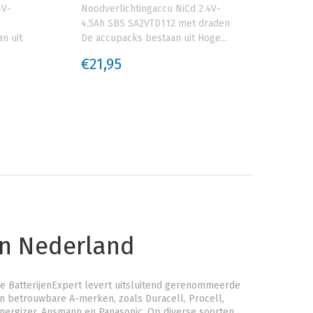
4V-
Noodverlichtingaccu NiCd 2.4V-
Nood
4.5Ah SBS SA2VTD112 met draden
4.0A
n uit
De accupacks bestaan uit Hoge...
aans
uit...
€21,95
€21
an Nederland
e BatterijenExpert levert uitsluitend gerenommeerde
n betrouwbare A-merken, zoals Duracell, Procell,
nergizer, Ansmann en Panasonic. Op diverse soorten