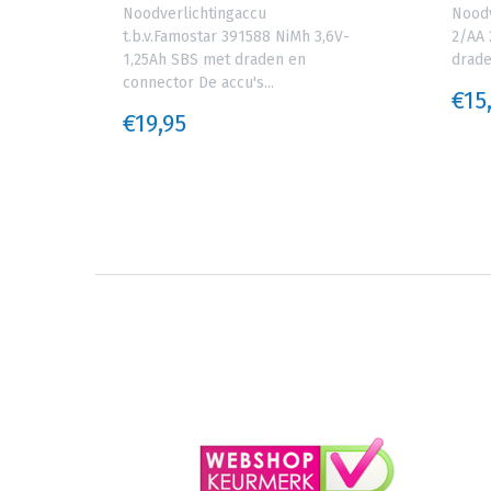
V-
Noodverlichtingaccu
Noodv
ar
t.b.v.Famostar 391588 NiMh 3,6V-
2/AA 
staan
1,25Ah SBS met draden en
drade
connector De accu's...
€15
€19,95