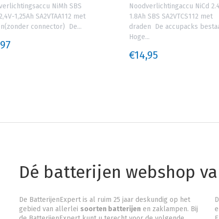
erlichtingsaccu NiMh SBS
Noodverlichtingaccu NiCd 2.
2,4V-1,25Ah SA2VTAA112 met
1.8Ah SBS SA2VTCS112 met
n(zonder connector) De...
draden De accupacks bestaa
Hoge...
,97
€14,95
Dé batterijen webshop v
De BatterijenExpert is al ruim 25 jaar deskundig op het
D
gebied van allerlei
soorten batterijen
en zaklampen. Bij
e
de BatterijenExpert kunt u terecht voor de volgende
E