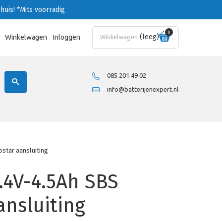
huis!
*Mits voorradig
0
(leeg)
Winkelwagen
Inloggen
Winkelwagen
085 201 49 02
info@batterijenexpert.nl
star aansluiting
.4V-4.5Ah SBS
nsluiting