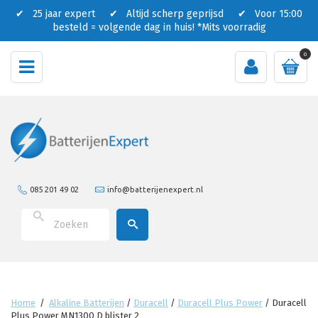
✔ 25 jaar expert ✔ Altijd scherp geprijsd ✔ Voor 15:00
besteld = volgende dag in huis!
*Mits voorradig
0
085 201 49 02
info@batterijenexpert.nl
Home
/
Alkaline Batterijen
/
Duracell
/
Duracell Plus Power
/
Duracell
Plus Power MN1300 D blister 2