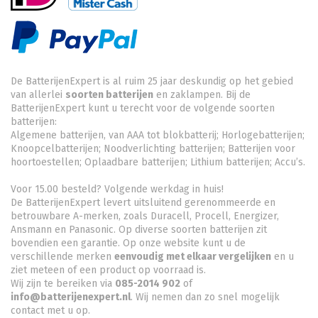
De BatterijenExpert is al ruim 25 jaar deskundig op het gebied
van allerlei
soorten batterijen
en zaklampen. Bij de
BatterijenExpert kunt u terecht voor de volgende soorten
batterijen:
Algemene batterijen, van AAA tot blokbatterij; Horlogebatterijen;
Knoopcelbatterijen;
Noodverlichting batterijen
; Batterijen voor
hoortoestellen; Oplaadbare batterijen; Lithium batterijen; Accu’s.
Voor 15.00 besteld? Volgende werkdag in huis!
De BatterijenExpert levert uitsluitend gerenommeerde en
betrouwbare A-merken, zoals Duracell, Procell, Energizer,
Ansmann en Panasonic. Op diverse soorten batterijen zit
bovendien een garantie. Op onze website kunt u de
verschillende merken
eenvoudig met elkaar vergelijken
en u
ziet meteen of een product op voorraad is.
Wij zijn te bereiken via
085-2014 902
of
info@batterijenexpert.nl
. Wij nemen dan zo snel mogelijk
contact met u op.