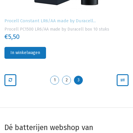
Procell Constant LR6/AA made by Duracell...
Procell PC1500 LR6/AA made by Duracell box 10 stuks
€5,50
In winkelwagen
1
2
3
Dé batterijen webshop van