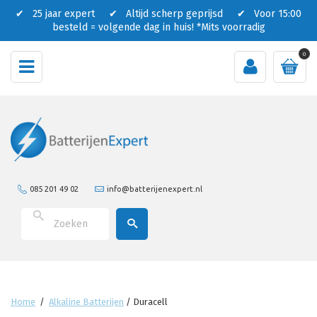
✔ 25 jaar expert ✔ Altijd scherp geprijsd ✔ Voor 15:00
besteld = volgende dag in huis!
*Mits voorradig
0
085 201 49 02
info@batterijenexpert.nl
Home
/
Alkaline Batterijen
/
Duracell